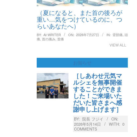
（夏になると、また首の後ろが
重い…気をつけているのに、つ
らいあなたへ）
BY:
AI-WRITER
ON:
2026年7月27日
IN:
背部痛
,
頭
痛
,
首の痛み
,
首痛
VIEW ALL
お知らせ
［しあわせ元気マ
ルシェを無事開催
することができま
した！ご来場いた
だいた皆さまへ感
謝申し上げます］
BY:
院長 フジイ
ON:
2026年5月14日
WITH:
0
COMMENTS