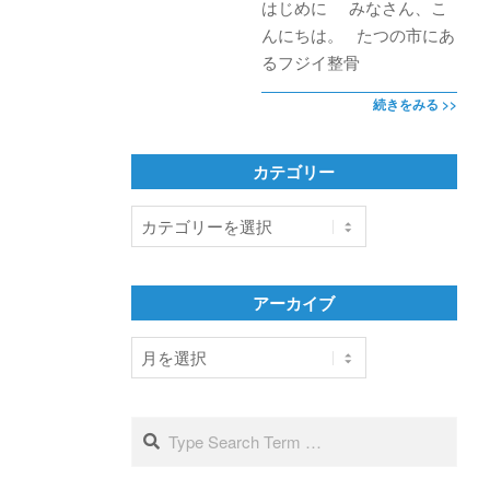
はじめに みなさん、こ
んにちは。 たつの市にあ
るフジイ整骨
続きをみる >>
カテゴリー
カ
テ
ゴ
リ
アーカイブ
ー
ア
ー
カ
イ
Search
ブ