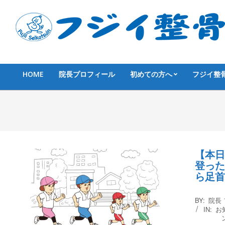
Skip
to
content
HOME
院長プロフィール
初めての方へ
フジイ整
Primary
Navigation
Menu
【本日
登った
ら足首
2017-
BY:
院長
12-
IN:
お
09