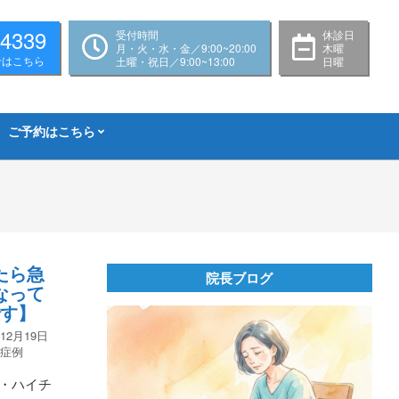
-4339
受付時間
休診日
月・火・水・金／9:00~20:00
木曜
せはこちら
土曜・祝日／9:00~13:00
日曜
ご予約はこちら
たら急
院長ブログ
なって
です】
年12月19日
,
症例
・ハイチ