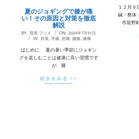
１２月９
夏のジョギングで膝が痛
鍼・整体
い！その原因と対策を徹底
市龍野
解説
2024-
BY:
院長 フジイ
ON:
2024年7月31日
07-
IN:
対策
,
手痛
,
肘痛
,
腰痛
,
膝痛
31
はじめに 夏の暑い季節にジョギン
グを楽しむことは健康に良い習慣です
が、膝
続きをみる >>