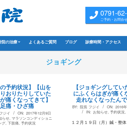
0791-62
ご予約・お問合
骨院の治療
よくあるご質問
ブログ
診療時間・アクセス
ジョギング
の予約状況】【山を
【ジョギングしてい
りおりたりしていた
にふくらはぎが痛く
が痛くなってきて】
走れなくなったん
足痛・ひざ痛
2016-
BY:
院長 フジイ
ON:
2016
12-
IN:
お知らせ
,
予約状況
 フジイ
ON:
2017年12月9日
19
知らせ
,
マラソンコンディショニ
１２月１９日（月）鍼・整体
ング
,
下肢痛
,
予約状況