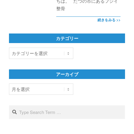
ちは。 たつの市にあるフジイ
整骨
続きをみる >>
カテゴリー
カ
テ
ゴ
リ
アーカイブ
ー
ア
ー
カ
イ
Search
ブ