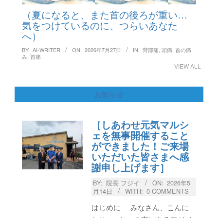
（夏になると、また首の後ろが重い…
気をつけているのに、つらいあなた
へ）
BY:
AI-WRITER
ON:
2026年7月27日
IN:
背部痛
,
頭痛
,
首の痛
み
,
首痛
VIEW ALL
お知らせ
［しあわせ元気マルシ
ェを無事開催すること
ができました！ご来場
いただいた皆さまへ感
謝申し上げます］
BY:
院長 フジイ
ON:
2026年5
月14日
WITH:
0 COMMENTS
はじめに みなさん、こんに