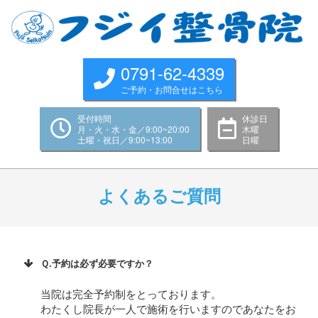
Skip
to
content
0791-62-4339
ご予約・お問合せはこちら
受付時間
休診日
月・火・水・金／9:00~20:00
木曜
土曜・祝日／9:00~13:00
日曜
Primary
Navigation
よくあるご質問
Menu
Ｑ.予約は必ず必要ですか？
当院は完全予約制をとっております。
わたくし院長が一人で施術を行いますのであなたをお