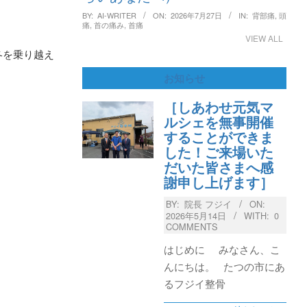
BY:
AI-WRITER
ON:
2026年7月27日
IN:
背部痛
,
頭
痛
,
首の痛み
,
首痛
VIEW ALL
冬を乗り越え
お知らせ
［しあわせ元気マ
ルシェを無事開催
することができま
した！ご来場いた
だいた皆さまへ感
謝申し上げます］
BY:
院長 フジイ
ON:
2026年5月14日
WITH:
0
COMMENTS
はじめに みなさん、こ
んにちは。 たつの市にあ
るフジイ整骨