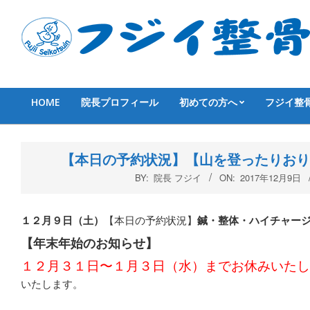
Skip
to
content
HOME
院長プロフィール
初めての方へ
フジイ整
Primary
Navigation
Menu
【本日の予約状況】【山を登ったりおり
BY:
院長 フジイ
ON:
2017年12月9日
１２月９
日（土
）
【本日の予約状況】
鍼・整体・ハイチャー
【年末年始のお知らせ】
１２月３１日〜１月３日（水）までお休みいたし
いたします。