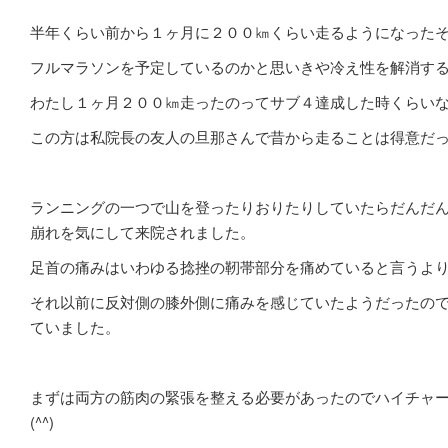
半年くらい前から１ヶ月に２００㎞くらい走るようになった
フルマラソンを予定しているのかと思いきや冷え性を解消す
わたし１ヶ月２００㎞走ったのってサブ４達成した時くらいなんで
この方は私院長の友人の旦那さんで昔から走ることは得意だ
ランニングの一つで山を登ったりおりたりしていたらだんだ
崩れを気にして来院されました。
足首の痛みはいわゆる捻挫の靭帯部分を痛めていると言うよ
それ以前に反対側の膝外側に痛みを感じていたようだったの
ていました。
まずは両方の筋肉の緊張を整える必要があったのでハイチャ
(^^)