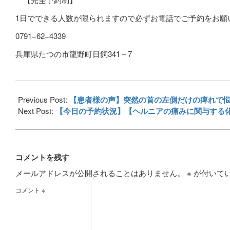
1
日でできる人数が限られますので必ずお電話でご予約をお願
0791−62−4339
兵庫県たつの市龍野町日飼341－7
2017-
12-
Previous Post:
【患者様の声】突然の首の左側だけの痺れで
09
Next Post:
【今日の予約状況】【ヘルニアの痛みに関与する
コメントを残す
メールアドレスが公開されることはありません。
※
が付いて
コメント
※