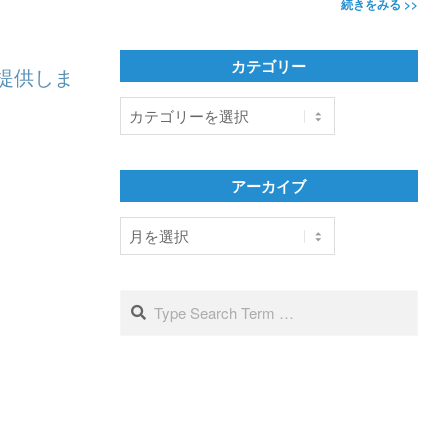
続きをみる >>
】
カテゴリー
提供しま
カ
テ
ゴ
リ
アーカイブ
ー
ア
ー
カ
イ
Search
ブ