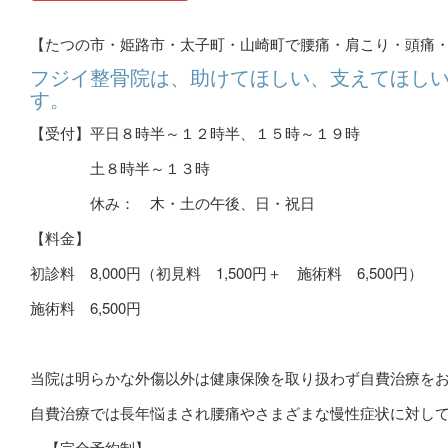
【たつの市・姫路市・太子町・山崎町で腰痛・肩こり・頭痛
フジイ整骨院は、助けてほしい、支えてほし
す。
【受付】平日８時半～１２時半、１５時～１９時
土８時半～１３時
休み： 木・土の午後、日・祝日
【料金】
初診料
8,000
円（初見料 1,500円＋ 施術料 6,500円）
施術料
6,500
円
当院は明らかな外傷以外は健康保険を取り扱わず自費治療を
自費治療では長年悩まされ腰痛やさまざまな慢性症状に対し
【完全予約制】