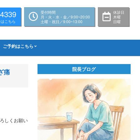
-4339
受付時間
休診日
月・火・水・金／9:00~20:00
木曜
せはこちら
土曜・祝日／9:00~13:00
日曜
ご予約はこちら
院長ブログ
ざ痛
ろしくお願い