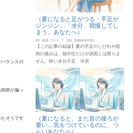
（夏になると足がつる・手足が
ジンジン…「水分、我慢してし
まう」あなたへ）
BY:
院長 フジイ
ON:
2026年8月5日
【この記事の結論】夏の手足のしびれや筋
肉の痛みは、熱中症だけが原因とは限りま
せん。軽い水分不足、冷房
でバランスの
筋肉群が偏っ
（夏になると、また首の後ろが
いたそうです
重い…気をつけているのに、つ
らいあなたへ）