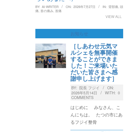
BY:
AI-WRITER
ON:
2026年7月27日
IN:
背部痛
,
頭
痛
,
首の痛み
,
首痛
VIEW ALL
お知らせ
［しあわせ元気マ
ルシェを無事開催
することができま
した！ご来場いた
だいた皆さまへ感
謝申し上げます］
BY:
院長 フジイ
ON:
2026年5月14日
WITH:
0
COMMENTS
はじめに みなさん、こ
んにちは。 たつの市にあ
るフジイ整骨