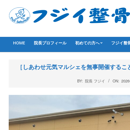
Skip
to
content
HOME
院長プロフィール
初めての方へ
フジイ整
Primary
Navigation
Menu
［しあわせ元気マルシェを無事開催するこ
BY:
院長 フジイ
ON:
202