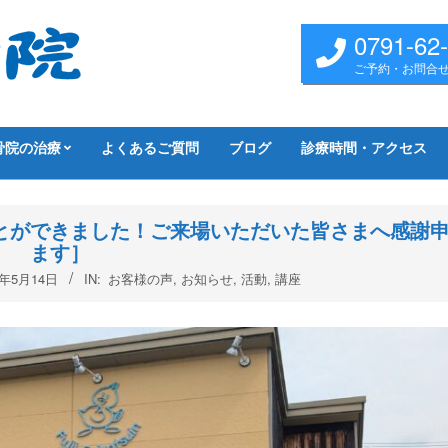
0791-62
ご予約・お問合
骨院の治療
よくあるご質問
ブログ
診療時間・アクセス
とができました！ご来場いただいた皆さまへ感謝
ます］
6年5月14日
IN:
お客様の声
,
お知らせ
,
活動
,
講座