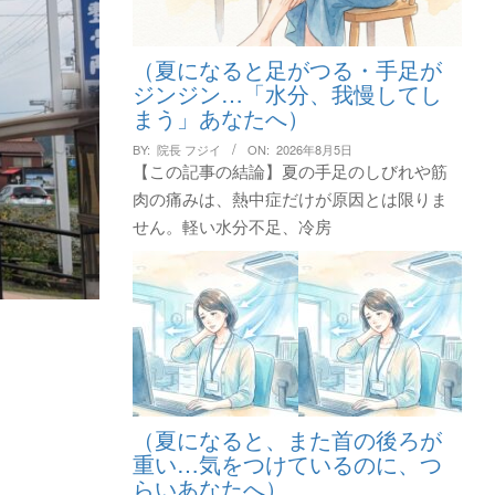
（夏になると足がつる・手足が
ジンジン…「水分、我慢してし
まう」あなたへ）
BY:
院長 フジイ
ON:
2026年8月5日
【この記事の結論】夏の手足のしびれや筋
肉の痛みは、熱中症だけが原因とは限りま
せん。軽い水分不足、冷房
（夏になると、また首の後ろが
重い…気をつけているのに、つ
らいあなたへ）