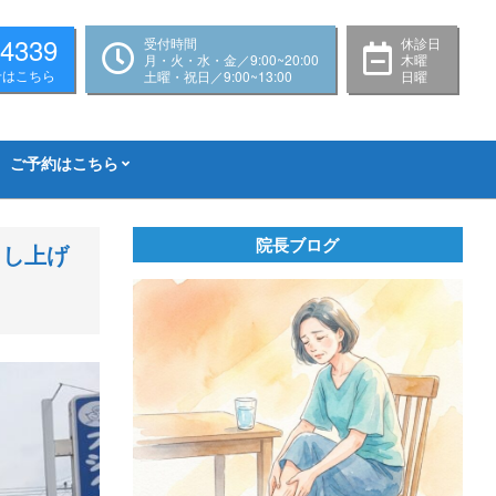
-4339
受付時間
休診日
月・火・水・金／9:00~20:00
木曜
せはこちら
土曜・祝日／9:00~13:00
日曜
ご予約はこちら
院長ブログ
申し上げ