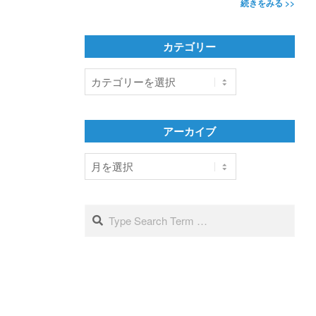
続きをみる >>
カテゴリー
カ
テ
ゴ
リ
アーカイブ
ー
ア
ー
カ
イ
Search
ブ