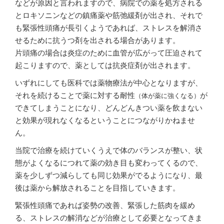
などが原因と言われますので、病院での薬を処方される
とロキソニンなどの鎮痛薬や筋弛緩剤が出され、それで
も緊張性頭痛が長引くようであれば、ストレスを解消さ
せるために抗うつ剤を出される場合があります。
片頭痛の場合は炎症のために血管が広がって圧迫されて
起こりますので、薬としては抗炎症剤が出されます。
いずれにしても医科では薬物療法が中心となりますが、
それを続けることで薬に対する耐性
が
（体が薬に強くなる）
できてしまうことになり、どんどんきつい薬を飲まない
と効果が現れなくなるということにつながりかねませ
ん。
当院で治療を続けていくうえで体のバランスが整い、状
態がよくなるにつれて薬の効き目も変わってくるので、
薬を少しずつ減らしても同じ効果がでるようになり、最
後は薬から解放されることを目指していきます。
緊張性頭痛であれば姿勢の改善、緊張した筋肉を緩め
る、ストレスの解消などが治療として必要となってきま