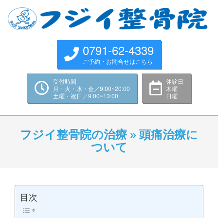
Skip
to
content
0791-62-4339
ご予約・お問合せはこちら
受付時間
休診日
月・火・水・金／9:00~20:00
木曜
土曜・祝日／9:00~13:00
日曜
Primary
Navigation
フジイ整骨院の治療 »
頭痛治療に
Menu
ついて
目次