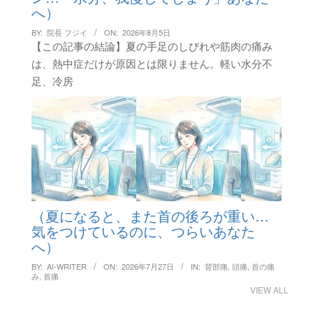
へ）
BY:
院長 フジイ
ON:
2026年8月5日
【この記事の結論】夏の手足のしびれや筋肉の痛み
は、熱中症だけが原因とは限りません。軽い水分不
足、冷房
（夏になると、また首の後ろが重い…
気をつけているのに、つらいあなた
へ）
BY:
AI-WRITER
ON:
2026年7月27日
IN:
背部痛
,
頭痛
,
首の痛
み
,
首痛
VIEW ALL