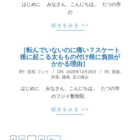
はじめに みなさん、こんにちは。 たつの市
の
続きをみる >>
［転んでいないのに痛い？スケート
後に起こる太ももの付け根に負担が
かかる理由］
2025-
BY:
院長 フジイ
ON:
2025年12月25日
IN:
家族
,
12-
対策
,
膝痛
,
足の痛み
25
はじめに みなさん、こんにちは。 たつの市
のフジイ整骨院、
続きをみる >>
1
2
…
8
次へ