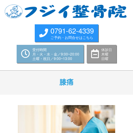
Skip
to
content
0791-62-4339
ご予約・お問合せはこちら
受付時間
休診日
月・火・水・金／9:00~20:00
木曜
土曜・祝日／9:00~13:00
日曜
Primary
Navigation
膝痛
Menu