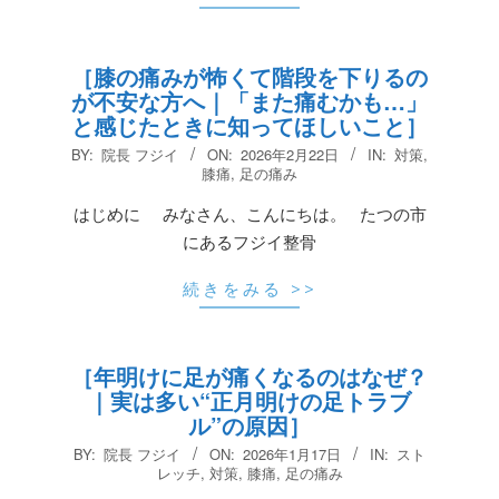
［膝の痛みが怖くて階段を下りるの
が不安な方へ｜「また痛むかも…」
と感じたときに知ってほしいこと］
2026-
BY:
院長 フジイ
ON:
2026年2月22日
IN:
対策
,
02-
膝痛
,
足の痛み
22
はじめに みなさん、こんにちは。 たつの市
にあるフジイ整骨
続きをみる >>
［年明けに足が痛くなるのはなぜ？
｜実は多い“正月明けの足トラブ
ル”の原因］
2026-
BY:
院長 フジイ
ON:
2026年1月17日
IN:
スト
01-
レッチ
,
対策
,
膝痛
,
足の痛み
17