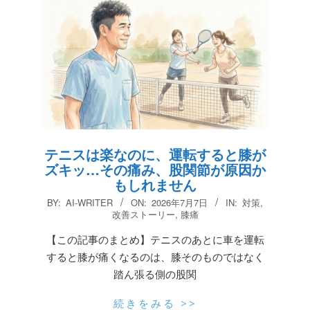
テニスは楽なのに、運転すると膝が
ズキッ…その痛み、股関節が原因か
もしれません
2026-
BY:
AI-WRITER
ON:
2026年7月7日
IN:
対策
,
07-
改善ストーリー
,
膝痛
07
【この記事のまとめ】テニスのあとに車を運転
すると膝が痛くなるのは、膝そのものではなく
踏ん張る側の股関
続きをみる >>