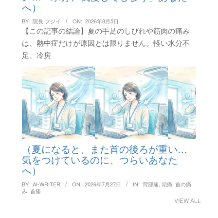
へ）
BY:
院長 フジイ
ON:
2026年8月5日
【この記事の結論】夏の手足のしびれや筋肉の痛み
は、熱中症だけが原因とは限りません。軽い水分不
足、冷房
（夏になると、また首の後ろが重い…
気をつけているのに、つらいあなた
へ）
BY:
AI-WRITER
ON:
2026年7月27日
IN:
背部痛
,
頭痛
,
首の痛
み
,
首痛
VIEW ALL