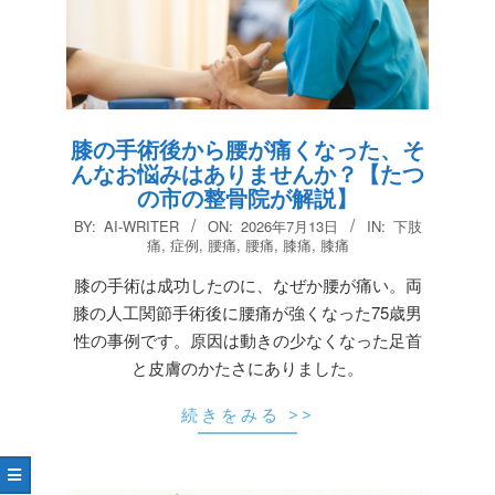
膝の手術後から腰が痛くなった、そ
んなお悩みはありませんか？【たつ
の市の整骨院が解説】
2026-
BY:
AI-WRITER
ON:
2026年7月13日
IN:
下肢
07-
痛
,
症例
,
腰痛
,
腰痛
,
膝痛
,
膝痛
13
膝の手術は成功したのに、なぜか腰が痛い。両
膝の人工関節手術後に腰痛が強くなった75歳男
性の事例です。原因は動きの少なくなった足首
と皮膚のかたさにありました。
続きをみる >>