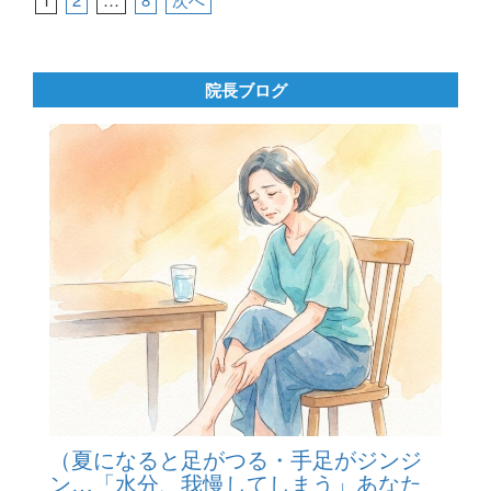
投
稿
の
ペ
院長ブログ
ー
ジ
送
り
（夏になると足がつる・手足がジンジ
ン…「水分、我慢してしまう」あなた