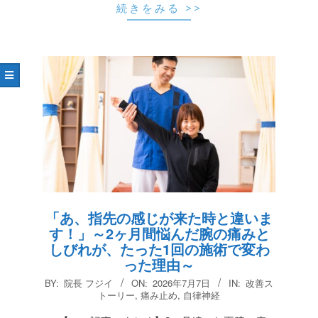
続きをみる >>
「あ、指先の感じが来た時と違いま
す！」～2ヶ月間悩んだ腕の痛みと
しびれが、たった1回の施術で変わ
った理由～
2026-
BY:
院長 フジイ
ON:
2026年7月7日
IN:
改善ス
07-
トーリー
,
痛み止め
,
自律神経
07