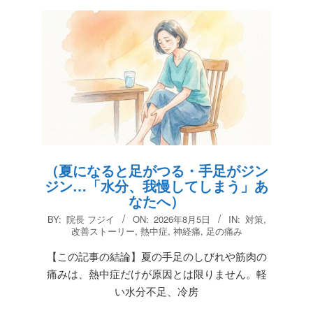
（夏になると足がつる・手足がジン
ジン…「水分、我慢してしまう」あ
なたへ）
2026-
BY:
院長 フジイ
ON:
2026年8月5日
IN:
対策
,
08-
改善ストーリー
,
熱中症
,
神経痛
,
足の痛み
05
【この記事の結論】夏の手足のしびれや筋肉の
痛みは、熱中症だけが原因とは限りません。軽
い水分不足、冷房