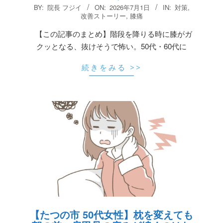
2026-
BY:
院長 フジイ
ON:
2026年7月1日
IN:
対策
,
07-
改善ストーリー
,
膝痛
01
【この記事のまとめ】階段を降りる時に膝がガ
クッとなる、抜けそうで怖い。50代・60代に
続きをみる >>
【たつの市 50代女性】枕を変えても