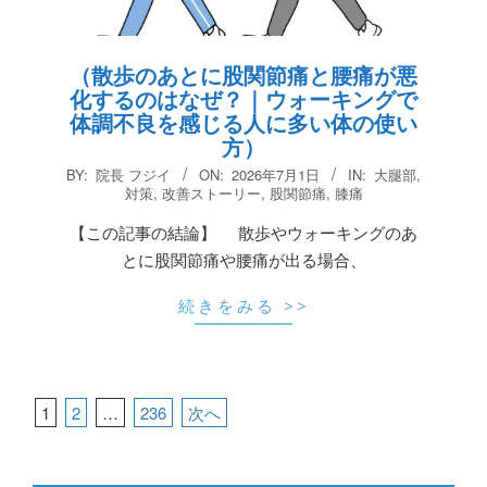
（散歩のあとに股関節痛と腰痛が悪
化するのはなぜ？｜ウォーキングで
体調不良を感じる人に多い体の使い
方）
2026-
BY:
院長 フジイ
ON:
2026年7月1日
IN:
大腿部
,
07-
対策
,
改善ストーリー
,
股関節痛
,
膝痛
01
【この記事の結論】 散歩やウォーキングのあ
とに股関節痛や腰痛が出る場合、
続きをみる >>
投
1
2
…
236
次へ
稿
の