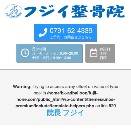
Skip
to
content
0791-62-4339
ご予約・お問合せはこちら
受付時間
休診日
月・火・水・金／9:00~20:00
木曜
土曜・祝日／9:00~13:00
日曜
Primary
Navigation
Menu
Warning
: Trying to access array offset on value of type
bool in
/home/bk-adballoon/fujii-
hone.com/public_html/wp-content/themes/unos-
premium/include/template-helpers.php
on line
920
院長 フジイ