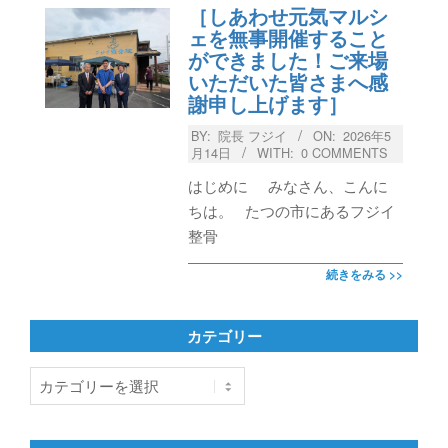
［しあわせ元気マルシ
ェを無事開催すること
ができました！ご来場
いただいた皆さまへ感
謝申し上げます］
BY:
院長 フジイ
ON:
2026年5
月14日
WITH:
0 COMMENTS
はじめに みなさん、こんに
ちは。 たつの市にあるフジイ
整骨
続きをみる >>
カテゴリー
カ
テ
ゴ
リ