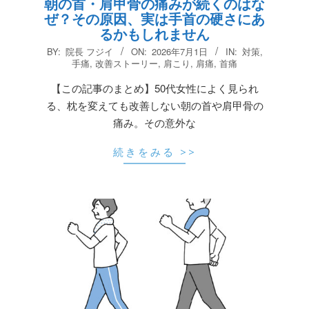
朝の首・肩甲骨の痛みが続くのはな
ぜ？その原因、実は手首の硬さにあ
るかもしれません
2026-
BY:
院長 フジイ
ON:
2026年7月1日
IN:
対策
,
07-
手痛
,
改善ストーリー
,
肩こり
,
肩痛
,
首痛
01
【この記事のまとめ】50代女性によく見られ
る、枕を変えても改善しない朝の首や肩甲骨の
痛み。その意外な
続きをみる >>