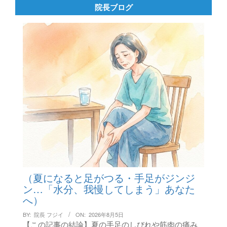
ペ
院長ブログ
ー
ジ
送
り
（夏になると足がつる・手足がジンジ
ン…「水分、我慢してしまう」あなた
へ）
BY:
院長 フジイ
ON:
2026年8月5日
【この記事の結論】夏の手足のしびれや筋肉の痛み