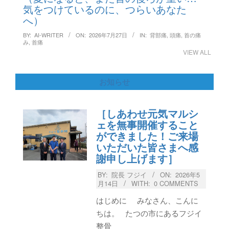
気をつけているのに、つらいあなた
へ）
BY:
AI-WRITER
ON:
2026年7月27日
IN:
背部痛
,
頭痛
,
首の痛
み
,
首痛
VIEW ALL
お知らせ
［しあわせ元気マルシ
ェを無事開催すること
ができました！ご来場
いただいた皆さまへ感
謝申し上げます］
BY:
院長 フジイ
ON:
2026年5
月14日
WITH:
0 COMMENTS
はじめに みなさん、こんに
ちは。 たつの市にあるフジイ
整骨