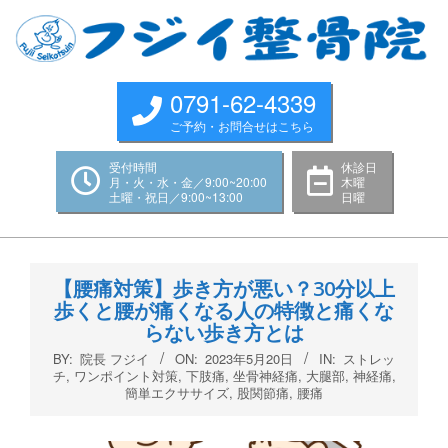
Skip
to
content
0791-62-4339
ご予約・お問合せはこちら
受付時間
休診日
月・火・水・金／9:00~20:00
木曜
土曜・祝日／9:00~13:00
日曜
Primary
Navigation
【腰痛対策】歩き方が悪い？30分以上
Menu
歩くと腰が痛くなる人の特徴と痛くな
らない歩き方とは
BY:
院長 フジイ
ON:
2023年5月20日
IN:
ストレッ
チ
,
ワンポイント対策
,
下肢痛
,
坐骨神経痛
,
大腿部
,
神経痛
,
簡単エクササイズ
,
股関節痛
,
腰痛