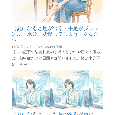
（夏になると足がつる・手足がジンジ
ン…「水分、我慢してしまう」あなた
へ）
BY:
院長 フジイ
ON:
2026年8月5日
【この記事の結論】夏の手足のしびれや筋肉の痛み
は、熱中症だけが原因とは限りません。軽い水分不
足、冷房
（夏になると、また首の後ろが重い…