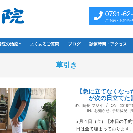
0791-62
ご予約・お問合
骨院の治療
よくあるご質問
ブログ
診療時間・アクセス
草引き
【急に立てなくなっ
が次の日立てた
2018-
BY:
院長 フジイ
ON:
2018年
05-
IN:
お知らせ
,
予約状況
,
04
５月４日（金）【本日の予約
日は全て埋まっております。