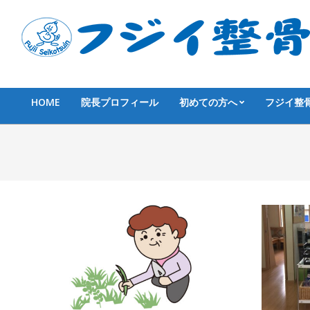
Skip
to
content
HOME
院長プロフィール
初めての方へ
フジイ整
Primary
Navigation
Menu