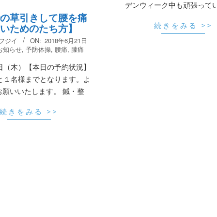
デンウィーク中も頑張って
の草引きして腰を痛
続きをみる >>
いためのたち方】
 フジイ
ON:
2018年6月21日
お知らせ
,
予防体操
,
腰痛
,
膝痛
日（木）【本日の予約状況】
と１名様までとなります。よ
お願いいたします。 鍼・整
続きをみる >>