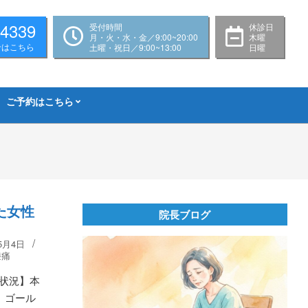
-4339
受付時間
休診日
月・火・水・金／9:00~20:00
木曜
せはこちら
土曜・祝日／9:00~13:00
日曜
ご予約はこちら
た女性
院長ブログ
】
5月4日
膝痛
状況】本
 ゴール