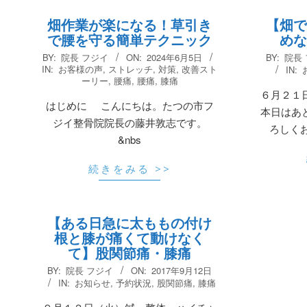
畑作業が楽になる！草引き
【畑で
で腰を守る簡単テクニック
めな
2024-
2018-
BY:
院長 フジイ
ON:
2024年6月5日
BY:
院長
06-
06-
IN:
お客様の声
,
ストレッチ
,
対策
,
改善スト
IN:
ーリー
,
腰痛
,
腰痛
,
膝痛
05
21
６月２１
はじめに こんにちは。たつの市フ
本日はあ
ジイ整骨院院長の藤井敦志です。
ろしく
&nbs
続きをみる >>
【ある日急に太ももの付け
根と膝が痛くて動けなく
て】股関節痛・膝痛
2017-
BY:
院長 フジイ
ON:
2017年9月12日
09-
IN:
お知らせ
,
予約状況
,
股関節痛
,
膝痛
12