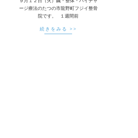
９月１２日（火）鍼・整体・ハイチャ
ージ療法のたつの市龍野町フジイ整骨
院です。 １週間前
続きをみる >>