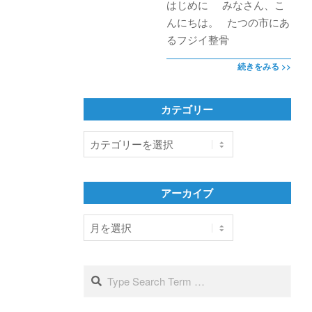
はじめに みなさん、こ
んにちは。 たつの市にあ
るフジイ整骨
続きをみる >>
カテゴリー
カ
テ
ゴ
リ
アーカイブ
ー
ア
ー
カ
イ
Search
ブ