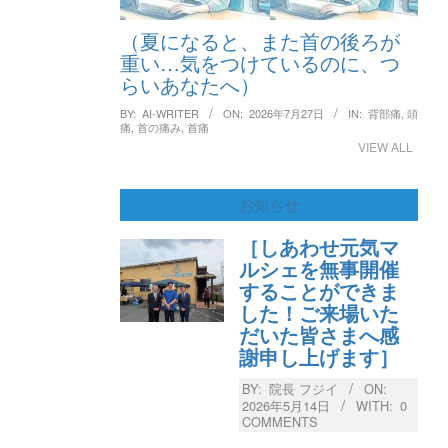
（夏になると、また首の後ろが
重い…気をつけているのに、つ
らいあなたへ）
BY:
AI-WRITER
ON:
2026年7月27日
IN:
背部痛
,
頭
痛
,
首の痛み
,
首痛
VIEW ALL
お知らせ
［しあわせ元気マ
ルシェを無事開催
することができま
した！ご来場いた
だいた皆さまへ感
謝申し上げます］
BY:
院長 フジイ
ON:
2026年5月14日
WITH:
0
COMMENTS