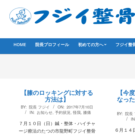
Skip
to
content
HOME
院長プロフィール
初めての方へ
フジイ整
Primary
Navigation
Menu
【膝のロッキングに対する
【今度
方法は】
なった
2017-
BY:
院長 フジイ
ON:
2017年7月10日
07-
2017-
IN:
お知らせ
,
予約状況
,
怪我
,
膝痛
BY:
院長
10
06-
IN
７月１０日（日）鍼・整体・ハイチャ
14
６月１４
ージ療法のたつの市龍野町フジイ整骨