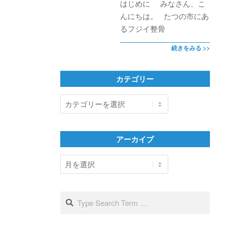
はじめに みなさん、こ
んにちは。 たつの市にあ
るフジイ整骨
続きをみる >>
カテゴリー
カ
テ
ゴ
リ
アーカイブ
ー
ア
ー
カ
イ
Search
ブ