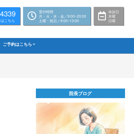
-4339
受付時間
休診日
月・火・水・金／9:00~20:00
木曜
せはこちら
土曜・祝日／9:00~13:00
日曜
ご予約はこちら
院長ブログ