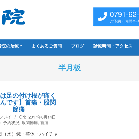
0791-62
ご予約・お問合
骨院の治療
よくあるご質問
ブログ
診療時間・アクセス
半月板
は足の付け根が痛く
んです】首痛・股関
節痛
 フジイ
ON:
2017年6月14日
:
予約状況
,
股関節痛
,
首痛
日（水）鍼・整体・ハイチャ