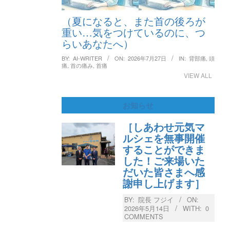
（夏になると、また首の後ろが
重い…気をつけているのに、つ
らいあなたへ）
BY:
AI-WRITER
ON:
2026年7月27日
IN:
背部痛
,
頭
痛
,
首の痛み
,
首痛
VIEW ALL
お知らせ
［しあわせ元気マ
ルシェを無事開催
することができま
した！ご来場いた
だいた皆さまへ感
謝申し上げます］
BY:
院長 フジイ
ON:
2026年5月14日
WITH:
0
COMMENTS