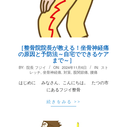
［整骨院院長が教える！坐骨神経痛
の原因と予防法～自宅でできるケア
まで～］
2024-
BY:
院長 フジイ
ON:
2024年11月6日
IN:
スト
11-
レッチ
,
坐骨神経痛
,
対策
,
股関節痛
,
腰痛
06
はじめに みなさん、こんにちは。 たつの市
にあるフジイ整骨
続きをみる >>