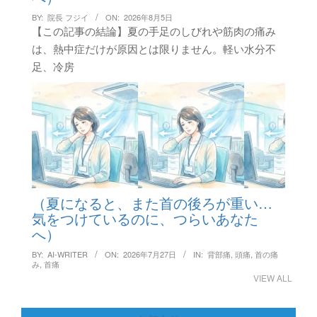
BY:
院長 フジイ
ON:
2026年8月5日
【この記事の結論】夏の手足のしびれや筋肉の痛み
は、熱中症だけが原因とは限りません。軽い水分不
足、冷房
（夏になると、また首の後ろが重い…
気をつけているのに、つらいあなた
へ）
BY:
AI-WRITER
ON:
2026年7月27日
IN:
背部痛
,
頭痛
,
首の痛
み
,
首痛
VIEW ALL