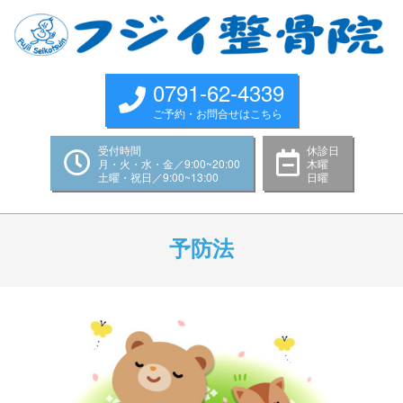
Skip
to
content
0791-62-4339
ご予約・お問合せはこちら
受付時間
休診日
月・火・水・金／9:00~20:00
木曜
土曜・祝日／9:00~13:00
日曜
Primary
Navigation
予防法
Menu