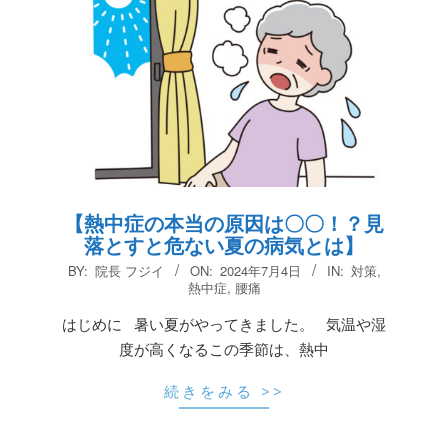
【熱中症の本当の原因は〇〇！？見
落とすと危ない夏の病気とは】
2024-
BY:
院長 フジイ
ON:
2024年7月4日
IN:
対策
,
07-
熱中症
,
腰痛
04
はじめに 暑い夏がやってきました。 気温や湿
度が高くなるこの季節は、熱中
続きをみる >>