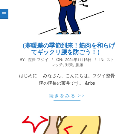
（寒暖差の季節到来！筋肉を和らげ
てギックリ腰を防ごう！）
2024-
BY:
院長 フジイ
ON:
2024年11月6日
IN:
スト
11-
レッチ
,
対策
,
腰痛
06
はじめに みなさん、こんにちは。フジイ整骨
院の院長の藤井です。 &nbs
続きをみる >>