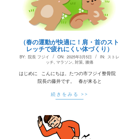
（春の運動が快適に！肩・首のスト
レッチで疲れにくい体づくり）
2025-
BY:
院長 フジイ
ON:
2025年3月5日
IN:
ストレ
03-
ッチ
,
マラソン
,
対策
,
膝痛
05
はじめに こんにちは。たつの市フジイ整骨院
院長の藤井です。 春が来ると
続きをみる >>