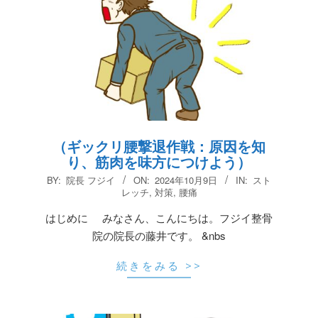
（ギックリ腰撃退作戦：原因を知
り、筋肉を味方につけよう）
2024-
BY:
院長 フジイ
ON:
2024年10月9日
IN:
スト
10-
レッチ
,
対策
,
腰痛
09
はじめに みなさん、こんにちは。フジイ整骨
院の院長の藤井です。 &nbs
続きをみる >>