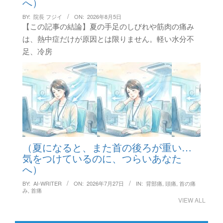
へ）
BY:
院長 フジイ
ON:
2026年8月5日
【この記事の結論】夏の手足のしびれや筋肉の痛み
は、熱中症だけが原因とは限りません。軽い水分不
足、冷房
（夏になると、また首の後ろが重い…
気をつけているのに、つらいあなた
へ）
BY:
AI-WRITER
ON:
2026年7月27日
IN:
背部痛
,
頭痛
,
首の痛
み
,
首痛
VIEW ALL