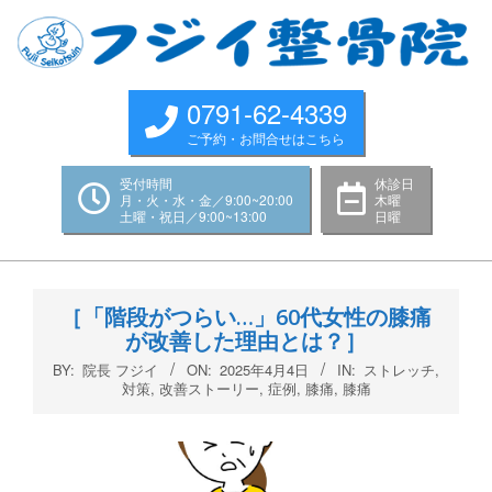
Skip
to
content
0791-62-4339
ご予約・お問合せはこちら
受付時間
休診日
月・火・水・金／9:00~20:00
木曜
土曜・祝日／9:00~13:00
日曜
Primary
Navigation
［「階段がつらい…」60代女性の膝痛
Menu
が改善した理由とは？］
BY:
院長 フジイ
ON:
2025年4月4日
IN:
ストレッチ
,
対策
,
改善ストーリー
,
症例
,
膝痛
,
膝痛