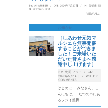
BY:
AI-WRITER
ON:
2026年7月27日
IN:
背部痛
,
頭
痛
,
首の痛み
,
首痛
VIEW ALL
お知らせ
［しあわせ元気マ
ルシェを無事開催
することができま
した！ご来場いた
だいた皆さまへ感
謝申し上げます］
BY:
院長 フジイ
ON:
2026年5月14日
WITH:
0
COMMENTS
はじめに みなさん、こ
んにちは。 たつの市にあ
るフジイ整骨