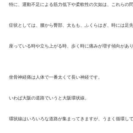
特に、運動不足による筋力低下や柔軟性の欠如は、これらの
症状としては、腰から臀部、太もも、ふくらはぎ、時には足
座っている時や立ち上がる時、歩く時に痛みが増す傾向があ
坐骨神経痛は人体で一番太くて長い神経です。
いわば大阪の道路でいうと大阪環状線。
環状線はいろいろな道路が集まってきますが、うまく循環し