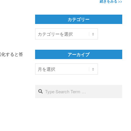
続きをみる >>
カテゴリー
カ
テ
ゴ
リ
悪化すると答
アーカイブ
ー
ア
ー
カ
イ
Search
ブ