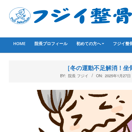
Skip
to
content
HOME
院長プロフィール
初めての方へ
フジイ整
Primary
Navigation
Menu
［冬の運動不足解消！坐
BY:
院長 フジイ
ON:
2025年1月27日