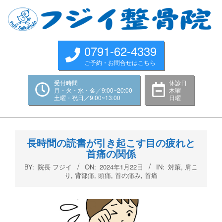
Skip
to
content
0791-62-4339
ご予約・お問合せはこちら
受付時間
休診日
月・火・水・金／9:00~20:00
木曜
土曜・祝日／9:00~13:00
日曜
Primary
Navigation
長時間の読書が引き起こす目の疲れと
Menu
首痛の関係
BY:
院長 フジイ
ON:
2024年1月22日
IN:
対策
,
肩こ
り
,
背部痛
,
頭痛
,
首の痛み
,
首痛