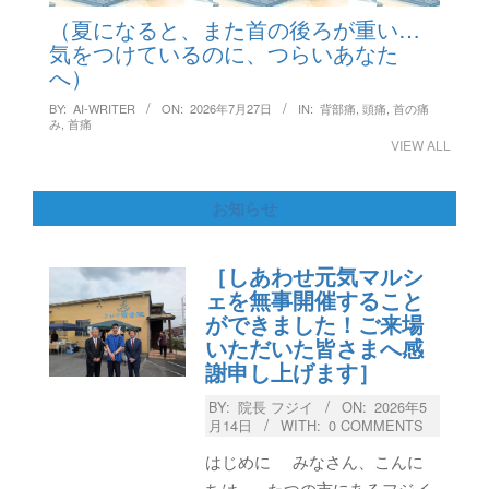
（夏になると、また首の後ろが重い…
気をつけているのに、つらいあなた
へ）
BY:
AI-WRITER
ON:
2026年7月27日
IN:
背部痛
,
頭痛
,
首の痛
み
,
首痛
VIEW ALL
お知らせ
［しあわせ元気マルシ
ェを無事開催すること
ができました！ご来場
いただいた皆さまへ感
謝申し上げます］
BY:
院長 フジイ
ON:
2026年5
月14日
WITH:
0 COMMENTS
はじめに みなさん、こんに
ちは。 たつの市にあるフジイ