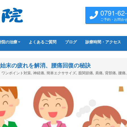
0791-62
ご予約・お問合
骨院の治療
よくあるご質問
ブログ
診療時間・アクセス
始末の疲れを解消、腰痛回復の秘訣
,
ワンポイント対策
,
神経痛
,
簡単エクササイズ
,
股関節痛
,
肩痛
,
背部痛
,
腰痛