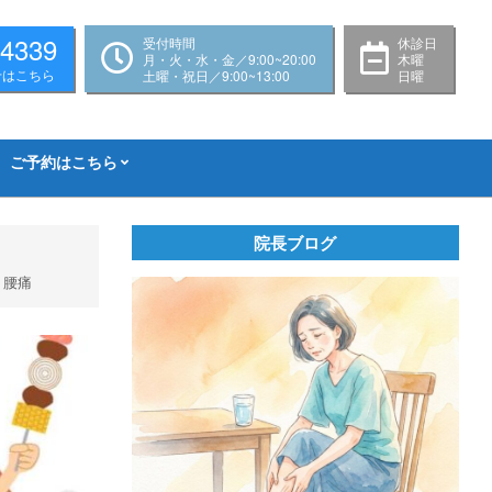
-4339
受付時間
休診日
月・火・水・金／9:00~20:00
木曜
せはこちら
土曜・祝日／9:00~13:00
日曜
ご予約はこちら
院長ブログ
,
腰痛