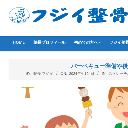
Skip
to
content
HOME
院長プロフィール
初めての方へ
フジイ整
Primary
Navigation
Menu
バーベキュー準備や後
BY:
院長 フジイ
ON:
2024年4月24日
IN:
ストレッチ