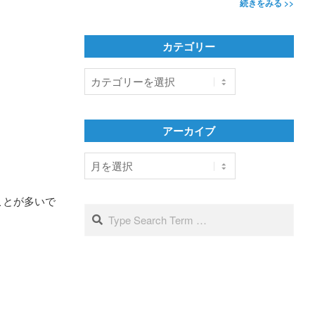
続きをみる >>
カテゴリー
カ
テ
ゴ
リ
アーカイブ
ー
ア
ー
カ
ことが多いで
イ
Search
ブ