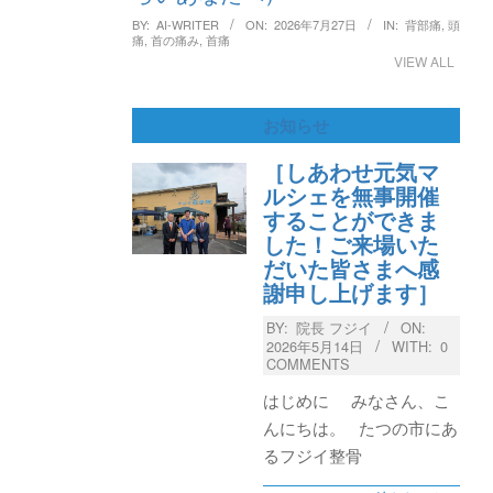
BY:
AI-WRITER
ON:
2026年7月27日
IN:
背部痛
,
頭
痛
,
首の痛み
,
首痛
VIEW ALL
お知らせ
［しあわせ元気マ
ルシェを無事開催
することができま
した！ご来場いた
だいた皆さまへ感
謝申し上げます］
BY:
院長 フジイ
ON:
2026年5月14日
WITH:
0
COMMENTS
はじめに みなさん、こ
んにちは。 たつの市にあ
るフジイ整骨