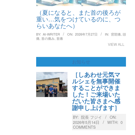
（夏になると、また首の後ろが
重い…気をつけているのに、つ
らいあなたへ）
BY:
AI-WRITER
ON:
2026年7月27日
IN:
背部痛
,
頭
痛
,
首の痛み
,
首痛
VIEW ALL
お知らせ
［しあわせ元気マ
ルシェを無事開催
することができま
した！ご来場いた
だいた皆さまへ感
謝申し上げます］
BY:
院長 フジイ
ON:
2026年5月14日
WITH:
0
COMMENTS