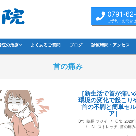
0791-62
ご予約・お問合
骨院の治療
よくあるご質問
ブログ
診療時間・アクセス
首の痛み
［新生活で首が痛い
環境の変化で起こり
首の不調と簡単セ
ア］
2026-
BY:
院長 フジイ
ON:
2026
05-
IN:
ストレッチ
,
首の痛み
24