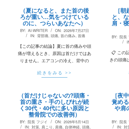
（夏になると、また首の後
［朝
ろが重い…気をつけている
と、な
のに、つらいあなたへ）
肩・寝
2026-
BY:
AI-WRITER
ON:
2026年7月27日
07-
2026-
IN:
背部痛
,
頭痛
,
首の痛み
,
首痛
BY:
院長
27
05-
I
【この記事の結論】夏に首の痛みや頭
26
📋 この
痛が増えるとき、原因は首だけではあ
きの頭痛
りません。エアコンの冷え、背中の
続きをみる >>
（首だけじゃないの?頭痛・
［夜中
首の重さ・手のしびれが続
覚める
く30代・40代に多い原因と
や肩
整骨院での改善例）
2026-
2026-
BY:
院長 フジイ
ON:
2026年5月14日
BY:
院長
05-
03-
IN:
対策
,
肩こり
,
肩痛
,
自律神経
,
頭痛
,
IN:
対