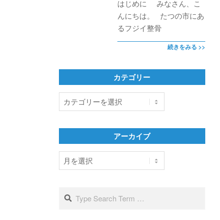
はじめに みなさん、こ
んにちは。 たつの市にあ
るフジイ整骨
続きをみる >>
カテゴリー
カ
テ
ゴ
リ
アーカイブ
ー
ア
ー
カ
イ
Search
ブ