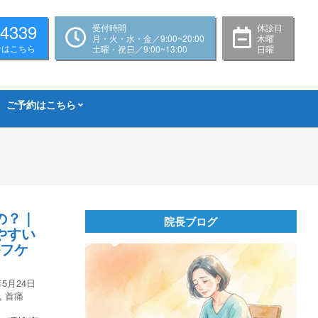
-4339
受付時間
休診日
月・火・水・金／9:00~20:00
木曜
せはこちら
土曜・祝日／9:00~13:00
日曜
ご予約はこちら
の？｜
院長ブログ
やすい
ルフケ
年5月24日
,
首痛