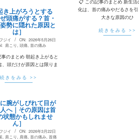
📋 この記事のまとめ 新生
化は、首の痛みやだるさを引
起き上がろうとする
ぜ頭痛がする？首・
大きな原因のひ
姿勢に隠れた原因と
は］
続きをみる >>
 フジイ
ON:
2026年5月26日
N:
肩こり
,
頭痛
,
首の痛み
記事のまとめ 朝起き上がると
は、頭だけが原因とは限りま
続きをみる >>
に腕がしびれて目が
人へ｜その原因は首
の状態かもしれませ
ん］
 フジイ
ON:
2026年3月22日
策
,
肩こり
,
肩痛
,
首の痛み
,
首痛