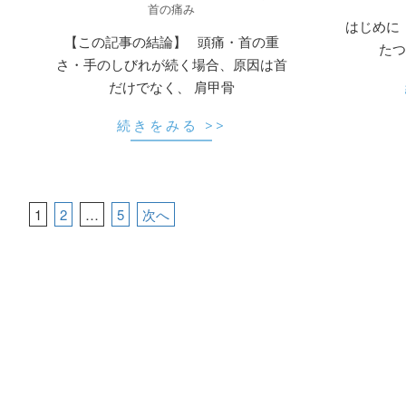
首の痛み
14
22
はじめに
【この記事の結論】 頭痛・首の重
たつ
さ・手のしびれが続く場合、原因は首
だけでなく、 肩甲骨
続きをみる >>
投
1
2
…
5
次へ
稿
の
ペ
ー
ジ
送
り