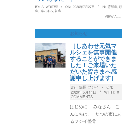
BY:
AI-WRITER
ON:
2026年7月27日
IN:
背部痛
,
頭
痛
,
首の痛み
,
首痛
VIEW ALL
お知らせ
［しあわせ元気マ
ルシェを無事開催
することができま
した！ご来場いた
だいた皆さまへ感
謝申し上げます］
BY:
院長 フジイ
ON:
2026年5月14日
WITH:
0
COMMENTS
はじめに みなさん、こ
んにちは。 たつの市にあ
るフジイ整骨