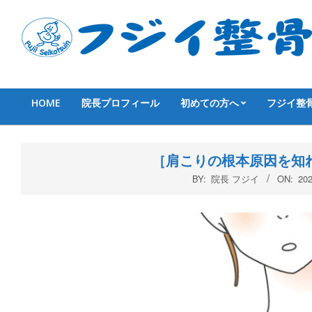
Skip
to
content
HOME
院長プロフィール
初めての方へ
フジイ整
Primary
Navigation
Menu
［肩こりの根本原因を知
BY:
院長 フジイ
ON:
20