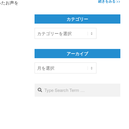
続きをみる >>
ったお声を
カテゴリー
カ
テ
ゴ
リ
アーカイブ
ー
ア
ー
カ
イ
Search
ブ