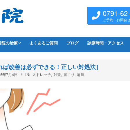
0791-62
ご予約・お問合
骨院の治療
よくあるご質問
ブログ
診療時間・アクセス
れば改善は必ずできる！正しい対処法］
25年7月4日
IN:
ストレッチ
,
対策
,
肩こり
,
肩痛