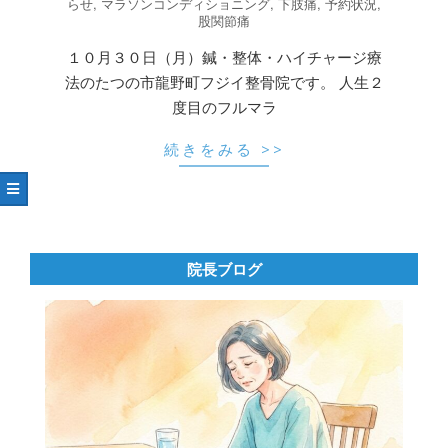
10-
らせ
,
マラソンコンディショニング
,
下肢痛
,
予約状況
,
股関節痛
30
１０月３０日（月）鍼・整体・ハイチャージ療
法のたつの市龍野町フジイ整骨院です。 人生２
度目のフルマラ
続きをみる >>
院長ブログ