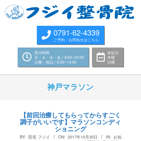
Skip
to
content
0791-62-4339
ご予約・お問合せはこちら
受付時間
休診日
月・火・水・金／9:00~20:00
木曜
土曜・祝日／9:00~13:00
日曜
Primary
Navigation
神戸マラソン
Menu
【前回治療してもらってからすごく
調子がいいです】マラソンコンディ
ショニング
2017-
BY:
院長 フジイ
ON:
2017年10月30日
IN:
お知