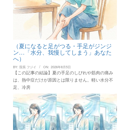
（夏になると足がつる・手足がジンジ
ン…「水分、我慢してしまう」あなた
へ）
BY:
院長 フジイ
ON:
2026年8月5日
【この記事の結論】夏の手足のしびれや筋肉の痛み
は、熱中症だけが原因とは限りません。軽い水分不
足、冷房