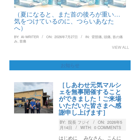
（夏になると、また首の後ろが重い…
気をつけているのに、つらいあなた
へ）
BY:
AI-WRITER
ON:
2026年7月27日
IN:
背部痛
,
頭痛
,
首の痛
み
,
首痛
VIEW ALL
お知らせ
［しあわせ元気マルシ
ェを無事開催すること
ができました！ご来場
いただいた皆さまへ感
謝申し上げます］
BY:
院長 フジイ
ON:
2026年5
月14日
WITH:
0 COMMENTS
はじめに みなさん、こんに