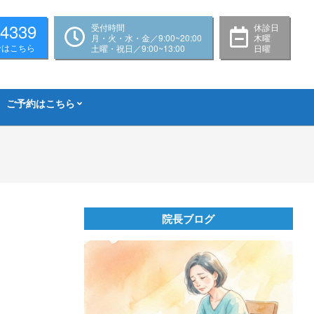
-4339
受付時間
休診日
月・火・水・金／9:00~20:00
木曜
せはこちら
土曜・祝日／9:00~13:00
日曜
ご予約はこちら
院長ブログ