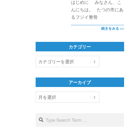
はじめに みなさん、こ
んにちは。 たつの市にあ
るフジイ整骨
続きをみる >>
カテゴリー
カ
テ
ゴ
リ
アーカイブ
ー
ア
ー
カ
イ
Search
ブ