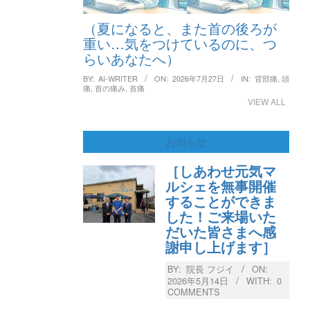
（夏になると、また首の後ろが
重い…気をつけているのに、つ
らいあなたへ）
BY:
AI-WRITER
ON:
2026年7月27日
IN:
背部痛
,
頭
痛
,
首の痛み
,
首痛
VIEW ALL
お知らせ
［しあわせ元気マ
ルシェを無事開催
することができま
した！ご来場いた
だいた皆さまへ感
謝申し上げます］
BY:
院長 フジイ
ON:
2026年5月14日
WITH:
0
COMMENTS