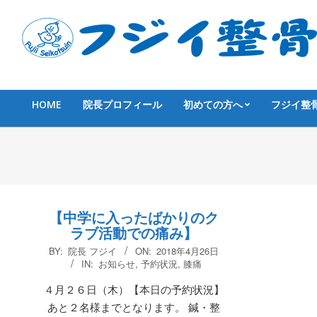
Skip
to
content
HOME
院長プロフィール
初めての方へ
フジイ整
Primary
Navigation
Menu
【中学に入ったばかりのク
ラブ活動での痛み】
2018-
BY:
院長 フジイ
ON:
2018年4月26日
04-
IN:
お知らせ
,
予約状況
,
膝痛
26
４月２６日（木）【本日の予約状況】
あと２名様までとなります。 鍼・整