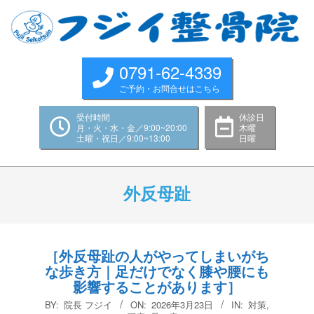
Skip
to
content
0791-62-4339
ご予約・お問合せはこちら
受付時間
休診日
月・火・水・金／9:00~20:00
木曜
土曜・祝日／9:00~13:00
日曜
Primary
Navigation
外反母趾
Menu
［外反母趾の人がやってしまいがち
な歩き方｜足だけでなく膝や腰にも
影響することがあります］
2026-
BY:
院長 フジイ
ON:
2026年3月23日
IN:
対策
,