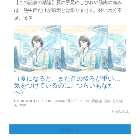
【この記事の結論】夏の手足のしびれや筋肉の痛み
は、熱中症だけが原因とは限りません。軽い水分不
足、冷房
（夏になると、また首の後ろが重い…
気をつけているのに、つらいあなた
へ）
BY:
AI-WRITER
ON:
2026年7月27日
IN:
背部痛
,
頭痛
,
首の痛
み
,
首痛
VIEW ALL
お知らせ