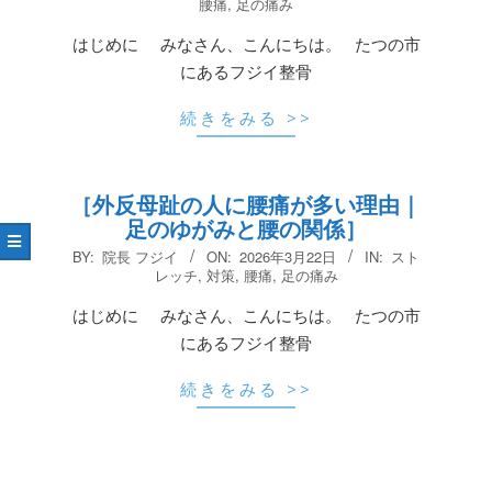
03-
腰痛
,
足の痛み
23
はじめに みなさん、こんにちは。 たつの市
にあるフジイ整骨
続きをみる >>
［外反母趾の人に腰痛が多い理由｜
足のゆがみと腰の関係］
2026-
BY:
院長 フジイ
ON:
2026年3月22日
IN:
スト
03-
レッチ
,
対策
,
腰痛
,
足の痛み
22
はじめに みなさん、こんにちは。 たつの市
にあるフジイ整骨
続きをみる >>