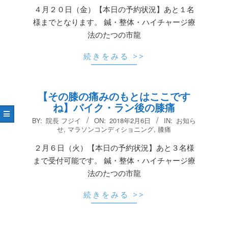
20
４月２０日（金）【本日の予約状況】あと１名
様までとなります。 鍼・整体・ハイチャージ療
法のたつの市龍
続きをみる >>
【その膝の痛みのもとはここです
ね】バイク・ラン後の膝痛
2018-
BY:
院長 フジイ
ON:
2018年2月6日
IN:
お知ら
02-
せ
,
マラソンコンディショニング
,
膝痛
06
２月６日（火）【本日の予約状況】あと３名様
まで受付可能です。 鍼・整体・ハイチャージ療
法のたつの市龍
続きをみる >>