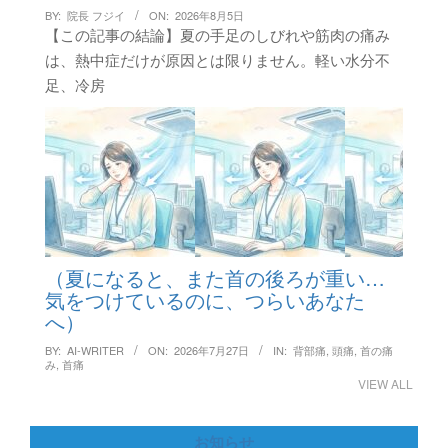
BY:
院長 フジイ
ON:
2026年8月5日
【この記事の結論】夏の手足のしびれや筋肉の痛み
は、熱中症だけが原因とは限りません。軽い水分不
足、冷房
（夏になると、また首の後ろが重い…
気をつけているのに、つらいあなた
へ）
BY:
AI-WRITER
ON:
2026年7月27日
IN:
背部痛
,
頭痛
,
首の痛
み
,
首痛
VIEW ALL
お知らせ