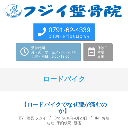
Skip
to
content
0791-62-4339
ご予約・お問合せはこちら
受付時間
休診日
月・火・水・金／9:00~20:00
木曜
土曜・祝日／9:00~13:00
日曜
Primary
Navigation
ロードバイク
Menu
【ロードバイクでなぜ腰が痛むの
か】
2018-
BY:
院長 フジイ
ON:
2018年4月20日
IN:
お知
04-
らせ
,
予約状況
,
腰痛