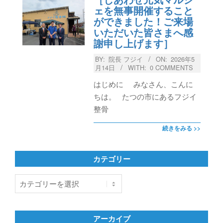
ェを無事開催すること
ができました！ご来場
いただいた皆さまへ感
謝申し上げます］
BY:
院長 フジイ
ON:
2026年5
月14日
WITH:
0 COMMENTS
はじめに みなさん、こんに
ちは。 たつの市にあるフジイ
整骨
続きをみる >>
カテゴリー
カ
テ
ゴ
リ
アーカイブ
ー