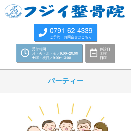
Skip
to
content
0791-62-4339
ご予約・お問合せはこちら
受付時間
休診日
月・火・水・金／9:00~20:00
木曜
土曜・祝日／9:00~13:00
日曜
Primary
Navigation
パーティー
Menu