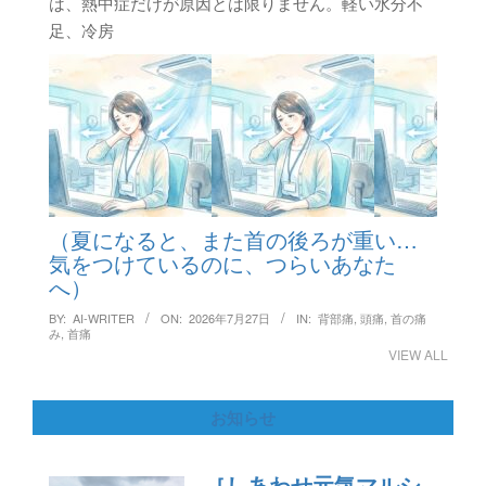
は、熱中症だけが原因とは限りません。軽い水分不
足、冷房
（夏になると、また首の後ろが重い…
気をつけているのに、つらいあなた
へ）
BY:
AI-WRITER
ON:
2026年7月27日
IN:
背部痛
,
頭痛
,
首の痛
み
,
首痛
VIEW ALL
お知らせ
［しあわせ元気マルシ