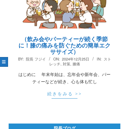
（飲み会やパーティーが続く季節
に！膝の痛みを防ぐための簡単エク
ササイズ）
2024-
BY:
院長 フジイ
ON:
2024年12月25日
IN:
スト
12-
レッチ
,
対策
,
膝痛
25
はじめに 年末年始は、忘年会や新年会、パー
ティーなどが続き、心も体も忙し
続きをみる >>
院長ブログ