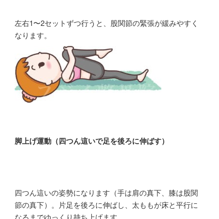
左右1〜2セットずつ行うと、股関節の緊張が緩みやすく
なります。
脚上げ運動（四つん這いで足を後ろに伸ばす）
四つん這いの姿勢になります（手は肩の真下、膝は股関
節の真下）。片足を後ろに伸ばし、太ももが床と平行に
なるまでゆっくり持ち上げます。