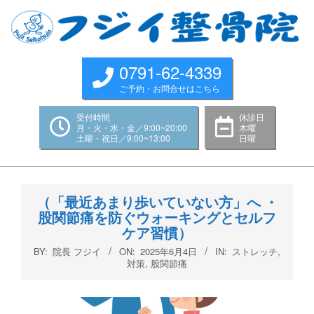
Skip
to
content
0791-62-4339
ご予約・お問合せはこちら
受付時間
休診日
月・火・水・金／9:00~20:00
木曜
土曜・祝日／9:00~13:00
日曜
Primary
Navigation
（「最近あまり歩いていない方」へ ・
Menu
股関節痛を防ぐウォーキングとセルフ
ケア習慣）
BY:
院長 フジイ
ON:
2025年6月4日
IN:
ストレッチ
,
対策
,
股関節痛