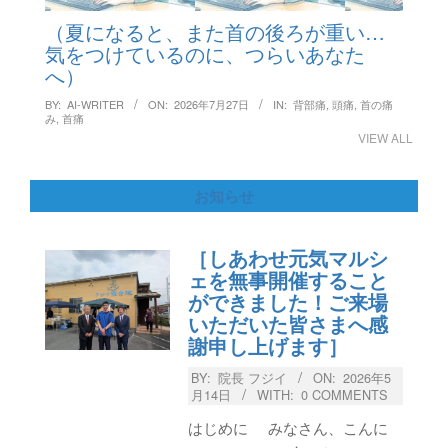
（夏になると、また首の後ろが重い…
気をつけているのに、つらいあなた
へ）
BY:
AI-WRITER
ON:
2026年7月27日
IN:
背部痛
,
頭痛
,
首の痛
み
,
首痛
VIEW ALL
お知らせ
［しあわせ元気マルシ
ェを無事開催すること
ができました！ご来場
いただいた皆さまへ感
謝申し上げます］
BY:
院長 フジイ
ON:
2026年5
月14日
WITH:
0 COMMENTS
はじめに みなさん、こんに