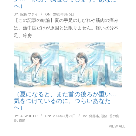
へ）
BY:
院長 フジイ
ON:
2026年8月5日
【この記事の結論】夏の手足のしびれや筋肉の痛み
は、熱中症だけが原因とは限りません。軽い水分不
足、冷房
（夏になると、また首の後ろが重い…
気をつけているのに、つらいあなた
へ）
BY:
AI-WRITER
ON:
2026年7月27日
IN:
背部痛
,
頭痛
,
首の痛
み
,
首痛
VIEW ALL