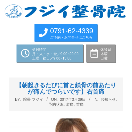
Skip
to
content
0791-62-4339
ご予約・お問合せはこちら
受付時間
休診日
月・火・水・金／9:00~20:00
木曜
土曜・祝日／9:00~13:00
日曜
Primary
Navigation
【朝起きるたびに首と鎖骨の前あたり
Menu
が痛んでつらいです】右首痛
BY:
院長 フジイ
ON:
2017年3月29日
IN:
お知らせ
,
予約状況
,
肩痛
,
首痛