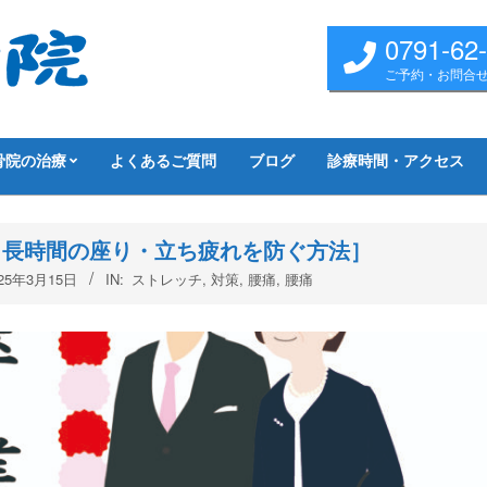
0791-62
ご予約・お問合
骨院の治療
よくあるご質問
ブログ
診療時間・アクセス
 長時間の座り・立ち疲れを防ぐ方法］
025年3月15日
IN:
ストレッチ
,
対策
,
腰痛
,
腰痛