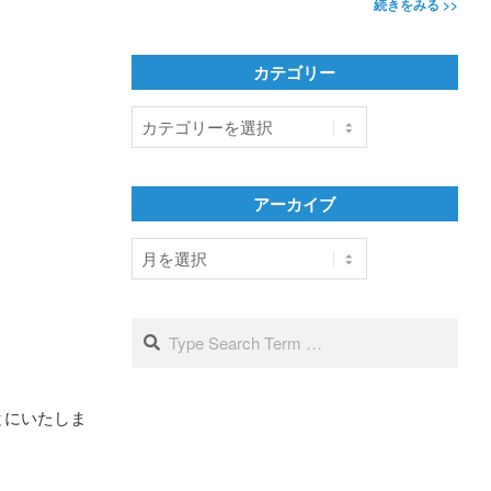
続きをみる >>
カテゴリー
カ
テ
ゴ
リ
アーカイブ
ー
ア
ー
カ
イ
Search
ブ
とにいたしま