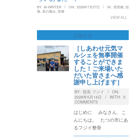
BY:
AI-WRITER
ON:
2026年7月27日
IN:
背部痛
,
頭
痛
,
首の痛み
,
首痛
VIEW ALL
お知らせ
［しあわせ元気マ
ルシェを無事開催
することができま
した！ご来場いた
だいた皆さまへ感
謝申し上げます］
BY:
院長 フジイ
ON:
2026年5月14日
WITH:
0
COMMENTS
はじめに みなさん、こ
んにちは。 たつの市にあ
るフジイ整骨