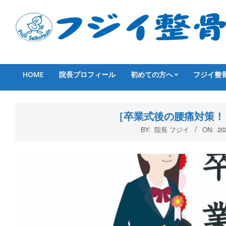
Skip
to
content
HOME
院長プロフィール
初めての方へ
フジイ整
Primary
Navigation
Menu
［卒業式後の腰痛対策！
BY:
院長 フジイ
ON:
2