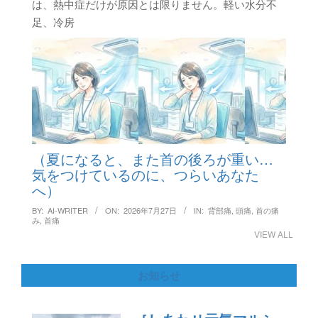
は、熱中症だけが原因とは限りません。軽い水分不
足、冷房
（夏になると、また首の後ろが重い…
気をつけているのに、つらいあなた
へ）
BY:
AI-WRITER
ON:
2026年7月27日
IN:
背部痛
,
頭痛
,
首の痛
み
,
首痛
VIEW ALL
お知らせ