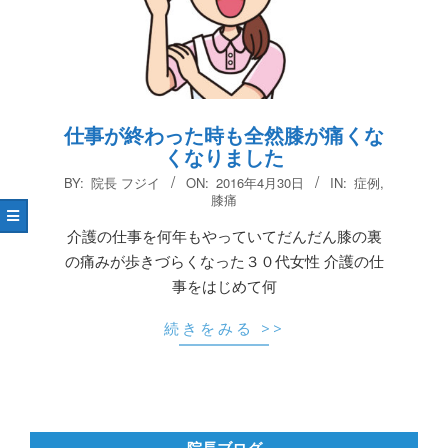
仕事が終わった時も全然膝が痛くな
くなりました
2016-
BY:
院長 フジイ
ON:
2016年4月30日
IN:
症例
,
04-
膝痛
30
介護の仕事を何年もやっていてだんだん膝の裏
の痛みが歩きづらくなった３０代女性 介護の仕
事をはじめて何
続きをみる >>
院長ブログ