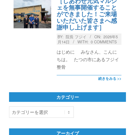
［しあわせ元気マルシ
ェを無事開催すること
ができました！ご来場
いただいた皆さまへ感
謝申し上げます］
BY:
院長 フジイ
ON:
2026年5
月14日
WITH:
0 COMMENTS
はじめに みなさん、こんに
ちは。 たつの市にあるフジイ
整骨
続きをみる >>
カテゴリー
カ
テ
ゴ
リ
アーカイブ
ー