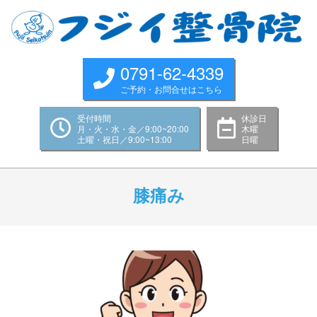
Skip
to
content
0791-62-4339
ご予約・お問合せはこちら
受付時間
休診日
月・火・水・金／9:00~20:00
木曜
土曜・祝日／9:00~13:00
日曜
Primary
Navigation
膝痛み
Menu