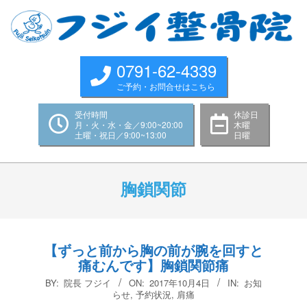
Skip
to
content
0791-62-4339
ご予約・お問合せはこちら
受付時間
休診日
月・火・水・金／9:00~20:00
木曜
土曜・祝日／9:00~13:00
日曜
Primary
Navigation
胸鎖関節
Menu
【ずっと前から胸の前が腕を回すと
痛むんです】胸鎖関節痛
2017-
BY:
院長 フジイ
ON:
2017年10月4日
IN:
お知
10-
らせ
,
予約状況
,
肩痛