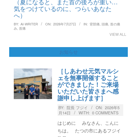
（夏になると、また首の後ろが重い…
気をつけているのに、つらいあなた
へ）
BY:
AI-WRITER
ON:
2026年7月27日
IN:
背部痛
,
頭痛
,
首の痛
み
,
首痛
VIEW ALL
お知らせ
［しあわせ元気マルシ
ェを無事開催すること
ができました！ご来場
いただいた皆さまへ感
謝申し上げます］
BY:
院長 フジイ
ON:
2026年5
月14日
WITH:
0 COMMENTS
はじめに みなさん、こんに
ちは。 たつの市にあるフジイ