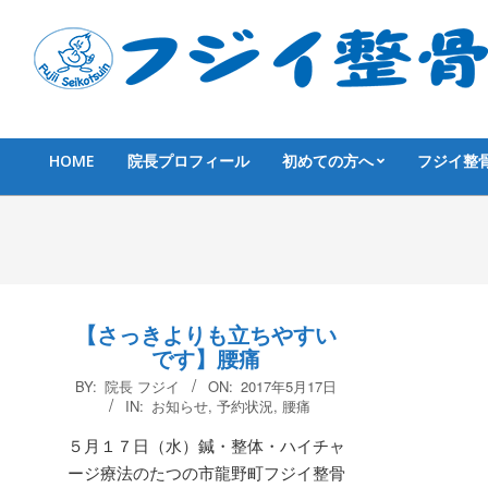
Skip
to
content
HOME
院長プロフィール
初めての方へ
フジイ整
Primary
Navigation
Menu
【さっきよりも立ちやすい
です】腰痛
2017-
BY:
院長 フジイ
ON:
2017年5月17日
05-
IN:
お知らせ
,
予約状況
,
腰痛
17
５月１７日（水）鍼・整体・ハイチャ
ージ療法のたつの市龍野町フジイ整骨