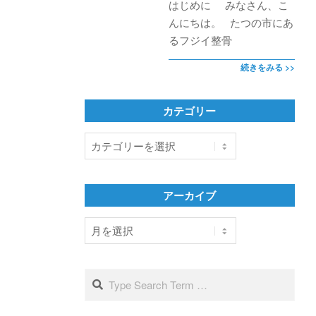
はじめに みなさん、こ
んにちは。 たつの市にあ
るフジイ整骨
続きをみる >>
カテゴリー
カ
テ
ゴ
リ
アーカイブ
ー
ア
ー
カ
イ
Search
ブ