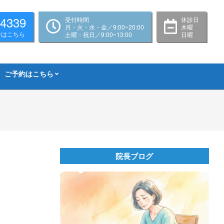
-4339
受付時間
休診日
月・火・水・金／9:00~20:00
木曜
せはこちら
土曜・祝日／9:00~13:00
日曜
ご予約はこちら
院長ブログ