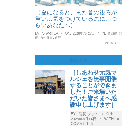
（夏になると、また首の後ろが
重い…気をつけているのに、つ
らいあなたへ）
BY:
AI-WRITER
ON:
2026年7月27日
IN:
背部痛
,
頭
痛
,
首の痛み
,
首痛
VIEW ALL
お知らせ
［しあわせ元気マ
ルシェを無事開催
することができま
した！ご来場いた
だいた皆さまへ感
謝申し上げます］
BY:
院長 フジイ
ON:
2026年5月14日
WITH:
0
COMMENTS