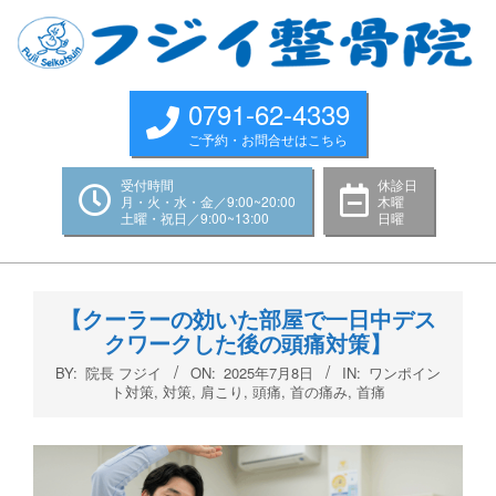
Skip
to
content
0791-62-4339
ご予約・お問合せはこちら
受付時間
休診日
月・火・水・金／9:00~20:00
木曜
土曜・祝日／9:00~13:00
日曜
Primary
Navigation
【クーラーの効いた部屋で一日中デス
Menu
クワークした後の頭痛対策】
BY:
院長 フジイ
ON:
2025年7月8日
IN:
ワンポイン
ト対策
,
対策
,
肩こり
,
頭痛
,
首の痛み
,
首痛