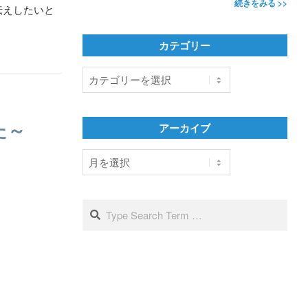
続きをみる >>
伝えしたいと
カテゴリー
カ
テ
ゴ
リ
た～
アーカイブ
ー
ア
ー
カ
イ
Search
ブ