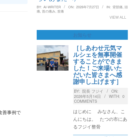
BY:
AI-WRITER
ON:
2026年7月27日
IN:
背部痛
,
頭
痛
,
首の痛み
,
首痛
VIEW ALL
お知らせ
［しあわせ元気マ
ルシェを無事開催
することができま
した！ご来場いた
だいた皆さまへ感
謝申し上げます］
BY:
院長 フジイ
ON:
2026年5月14日
WITH:
0
COMMENTS
はじめに みなさん、こ
改善事例で
んにちは。 たつの市にあ
るフジイ整骨