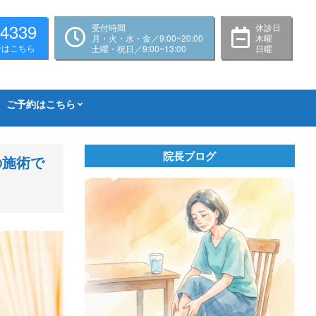
-4339
受付時間
休診日
月・火・水・金／9:00~20:00
木曜
せはこちら
土曜・祝日／9:00~13:00
日曜
ご予約はこちら
院長ブログ
の施術で