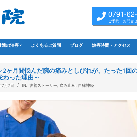
0791-62
ご予約・お問合
骨院の治療
よくあるご質問
ブログ
診療時間・アクセス
～2ヶ月間悩んだ腕の痛みとしびれが、たった1回
変わった理由～
6年7月7日
IN:
改善ストーリー
,
痛み止め
,
自律神経