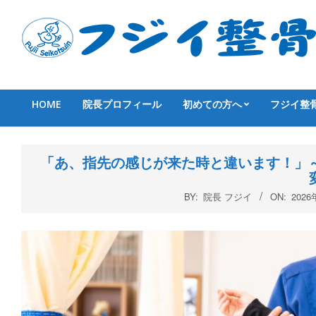
Skip
to
content
HOME
院長プロフィール
初めての方へ
フジイ整
Primary
Navigation
Menu
「あ、指先の感じが来た時と違います！」
BY:
院長 フジイ
ON:
202