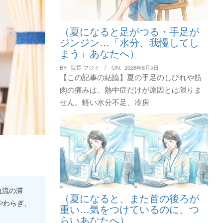
（夏になると足がつる・手足が
ジンジン…「水分、我慢してし
まう」あなたへ）
BY:
院長 フジイ
ON:
2026年8月5日
【この記事の結論】夏の手足のしびれや筋
肉の痛みは、熱中症だけが原因とは限りま
せん。軽い水分不足、冷房
血流の滞
（夏になると、また首の後ろが
やわらぎ、
重い…気をつけているのに、つ
らいあなたへ）