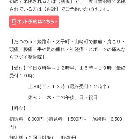
初めて来院される方は【新規】で、一度自費治療で来院
されている方は【再診】でご予約いただけます。
【たつの市・姫路市・太子町・山崎町で腰痛・肩こり・
頭痛・膝痛・手や足の痺れ・神経痛・スポーツの痛みな
らフジイ整骨院】
【受付】平日８時半～１２時半、１５時～１９時（最終
受付１９時）
土８時半～１３時（最終受付１２時半）
休み： 木・土の午後、日・祝日
【料金】
初診料
8,000
円（初見料 1,500円＋ 施術料 6,500
円）
施術料（２回目以降）
6,500
円