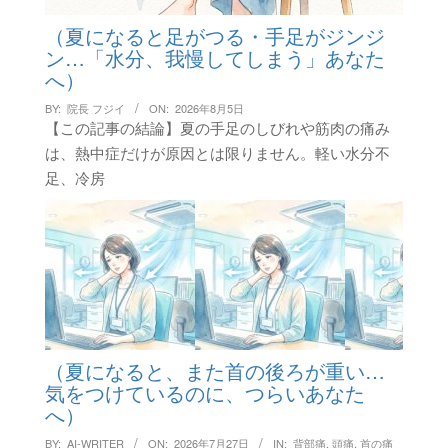
（夏になると足がつる・手足がジンジ
ン…「水分、我慢してしまう」あなた
へ）
BY:
院長 フジイ
ON:
2026年8月5日
【この記事の結論】夏の手足のしびれや筋肉の痛み
は、熱中症だけが原因とは限りません。軽い水分不
足、冷房
（夏になると、また首の後ろが重い…
気をつけているのに、つらいあなた
へ）
BY:
AI-WRITER
ON:
2026年7月27日
IN:
背部痛
,
頭痛
,
首の痛