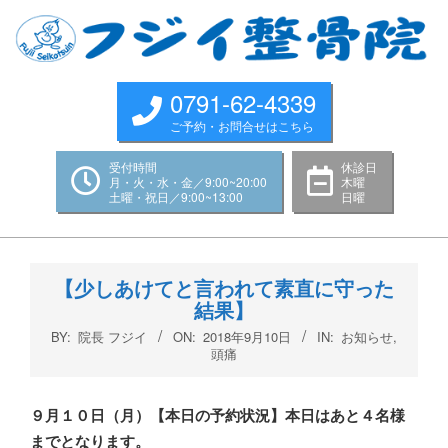
Skip
to
content
0791-62-4339
ご予約・お問合せはこちら
受付時間
休診日
月・火・水・金／9:00~20:00
木曜
土曜・祝日／9:00~13:00
日曜
Primary
Navigation
【少しあけてと言われて素直に守った
Menu
結果】
BY:
院長 フジイ
ON:
2018年9月10日
IN:
お知らせ
,
頭痛
９月１０
日（月
）
【本日の予約状況】本日はあと４名様
までとなります。