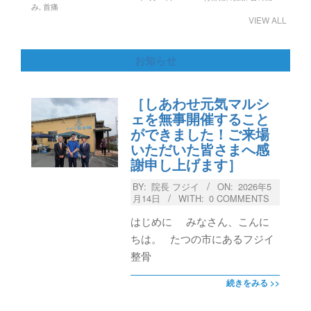
み
,
首痛
VIEW ALL
お知らせ
［しあわせ元気マルシ
ェを無事開催すること
ができました！ご来場
いただいた皆さまへ感
謝申し上げます］
BY:
院長 フジイ
ON:
2026年5
月14日
WITH:
0 COMMENTS
はじめに みなさん、こんに
ちは。 たつの市にあるフジイ
整骨
続きをみる >>