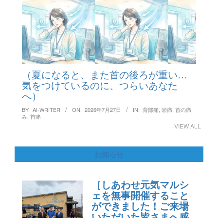
（夏になると、また首の後ろが重い…
気をつけているのに、つらいあなた
へ）
BY:
AI-WRITER
ON:
2026年7月27日
IN:
背部痛
,
頭痛
,
首の痛
み
,
首痛
VIEW ALL
お知らせ
［しあわせ元気マルシ
ェを無事開催すること
ができました！ご来場
いただいた皆さまへ感