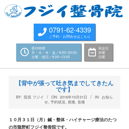
Skip
to
content
0791-62-4339
ご予約・お問合せはこちら
受付時間
休診日
月・火・水・金／9:00~20:00
木曜
土曜・祝日／9:00~13:00
日曜
Primary
Navigation
【背中が張って吐き気までしてきたん
Menu
です】
BY:
院長 フジイ
ON:
2016年10月31日
IN:
お知ら
せ
,
予約状況
,
肩痛
,
首痛
１０月３１日（月）鍼・整体・ハイチャージ療法のたつ
の市龍野町フジイ整骨院です。