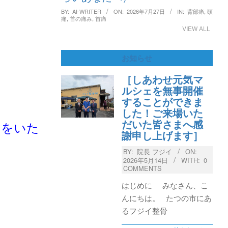
BY:
AI-WRITER
ON:
2026年7月27日
IN:
背部痛
,
頭
痛
,
首の痛み
,
首痛
VIEW ALL
お知らせ
［しあわせ元気マ
ルシェを無事開催
することができま
した！ご来場いた
だいた皆さまへ感
みをいた
謝申し上げます］
BY:
院長 フジイ
ON:
2026年5月14日
WITH:
0
COMMENTS
】
はじめに みなさん、こ
んにちは。 たつの市にあ
るフジイ整骨