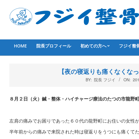
Skip
to
content
HOME
院長プロフィール
初めての方へ
フジイ整
Primary
Navigation
Menu
【夜の寝返りも痛くなくなっ
BY:
院長 フジイ
ON:
20
８月２日（火）鍼・整体・ハイチャージ療法のたつの市龍野
左肩の痛みでお困りであった６０代の龍野町にお住いの女性
半年前からの痛みで来院された時は寝返りをうつにも痛くて