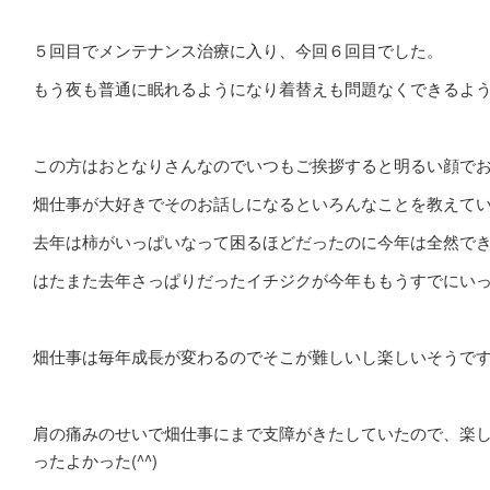
５回目でメンテナンス治療に入り、今回６回目でした。
もう夜も普通に眠れるようになり着替えも問題なくできるよ
この方はおとなりさんなのでいつもご挨拶すると明るい顔で
畑仕事が大好きでそのお話しになるといろんなことを教えて
去年は柿がいっぱいなって困るほどだったのに今年は全然で
はたまた去年さっぱりだったイチジクが今年ももうすでにい
畑仕事は毎年成長が変わるのでそこが難しいし楽しいそうで
肩の痛みのせいで畑仕事にまで支障がきたしていたので、楽
ったよかった(^^)