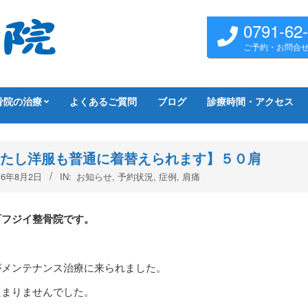
0791-62
ご予約・お問合
骨院の治療
よくあるご質問
ブログ
診療時間・アクセス
たし洋服も普通に着替えられます】５０肩
16年8月2日
IN:
お知らせ
,
予約状況
,
症例
,
肩痛
町フジイ整骨院です。
がメンテナンス治療に来られました。
たまりませんでした。