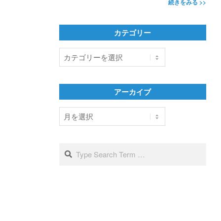
続きをみる >>
カテゴリー
カ
テ
ゴ
リ
アーカイブ
ー
ア
ー
カ
イ
Search
ブ