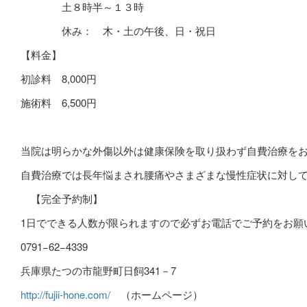
土８時半～１３時
休み： 木・土の午後、日・祝日
【料金】
初診料
8,000
円
施術料
6,500
円
当院は明らかな外傷以外は健康保険を取り扱わず自費治療を
自費治療では長年悩まされ腰痛やさまざまな慢性症状に対し
【完全予約制】
1
日でできる人数が限られますので必ずお電話でご予約をお願
0791−62−4339
兵庫県たつの市龍野町日飼341－7
http://fujii-hone.com/
（ホームページ）