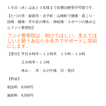
１８日（水）はあと３名様まで自費治療受付可能です。
【たつの市・姫路市・太子町・山崎町で腰痛・肩こり・
頭痛・膝痛・手や足の痺れ・神経痛・スポーツの痛みな
らフジイ整骨院】
フジイ整骨院は、助けてほしい、支えてほ
しいと願うあなたを全力でサポートし笑顔
にします。
【受付】平日８時半～１２時半、１５時～１９時
土８時半～１３時
休み： 木・土の午後、日・祝日
【料金】
初診料
8,000
円
施術料
6,500
円