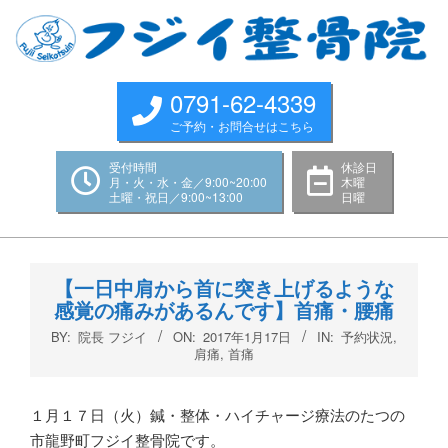
Skip
to
content
0791-62-4339
ご予約・お問合せはこちら
受付時間
休診日
月・火・水・金／9:00~20:00
木曜
土曜・祝日／9:00~13:00
日曜
Primary
Navigation
【一日中肩から首に突き上げるような
Menu
感覚の痛みがあるんです】首痛・腰痛
BY:
院長 フジイ
ON:
2017年1月17日
IN:
予約状況
,
肩痛
,
首痛
１月１７日（火）鍼・整体・ハイチャージ療法のたつの
市龍野町フジイ整骨院です。