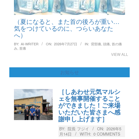
（夏になると、また首の後ろが重い…
気をつけているのに、つらいあなた
へ）
BY:
AI-WRITER
ON:
2026年7月27日
IN:
背部痛
,
頭痛
,
首の痛
み
,
首痛
VIEW ALL
お知らせ
［しあわせ元気マルシ
ェを無事開催すること
ができました！ご来場
いただいた皆さまへ感
謝申し上げます］
BY:
院長 フジイ
ON:
2026年5
月14日
WITH:
0 COMMENTS