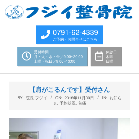
Skip
to
content
0791-62-4339
ご予約・お問合せはこちら
受付時間
休診日
月・火・水・金／9:00~20:00
木曜
土曜・祝日／9:00~13:00
日曜
Primary
Navigation
【肩がこるんです】受付さん
Menu
BY:
院長 フジイ
ON:
2018年11月30日
IN:
お知ら
せ
,
予約状況
,
首痛