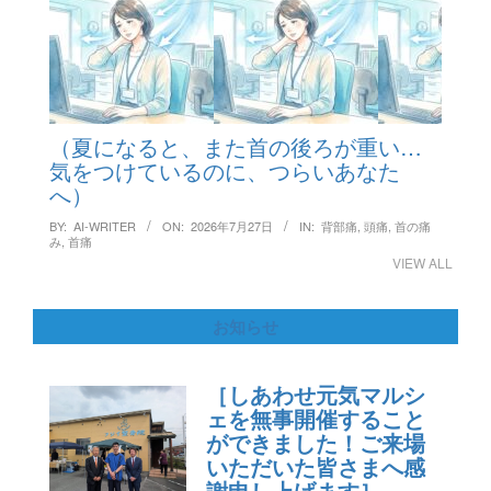
（夏になると、また首の後ろが重い…
気をつけているのに、つらいあなた
へ）
BY:
AI-WRITER
ON:
2026年7月27日
IN:
背部痛
,
頭痛
,
首の痛
み
,
首痛
VIEW ALL
お知らせ
［しあわせ元気マルシ
ェを無事開催すること
ができました！ご来場
いただいた皆さまへ感
謝申し上げます］