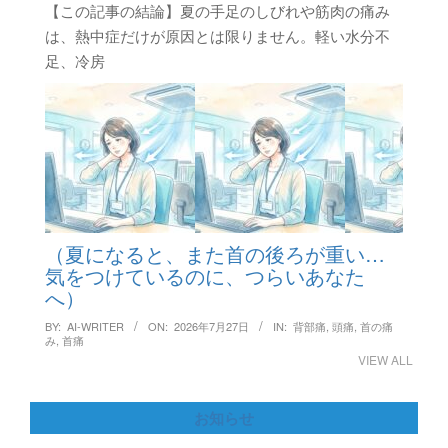
【この記事の結論】夏の手足のしびれや筋肉の痛み
は、熱中症だけが原因とは限りません。軽い水分不
足、冷房
（夏になると、また首の後ろが重い…
気をつけているのに、つらいあなた
へ）
BY:
AI-WRITER
ON:
2026年7月27日
IN:
背部痛
,
頭痛
,
首の痛
み
,
首痛
VIEW ALL
お知らせ