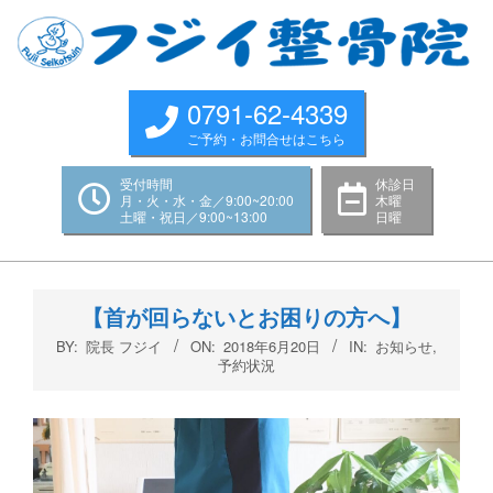
Skip
to
content
0791-62-4339
ご予約・お問合せはこちら
受付時間
休診日
月・火・水・金／9:00~20:00
木曜
土曜・祝日／9:00~13:00
日曜
Primary
Navigation
【首が回らないとお困りの方へ】
Menu
BY:
院長 フジイ
ON:
2018年6月20日
IN:
お知らせ
,
予約状況