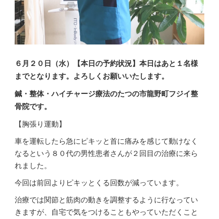
６月２０
日（水
）
【本日の予約状況】本日はあと１名様
までとなります。よろしくお願いいたします。
鍼・整体・ハイチャージ療法のたつの市龍野町フジイ整
骨院です。
【胸張り運動】
車を運転したら急にピキッと首に痛みを感じて動けなく
なるという８０代の男性患者さんが２回目の治療に来ら
れました。
今回は前回よりピキッとくる回数が減っています。
治療では関節と筋肉の動きを調整するように行なってい
きますが、自宅で気をつけることもやっていただくこと