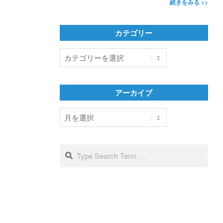
続きをみる >>
カテゴリー
カ
テ
ゴ
リ
アーカイブ
ー
ア
ー
カ
イ
Search
ブ