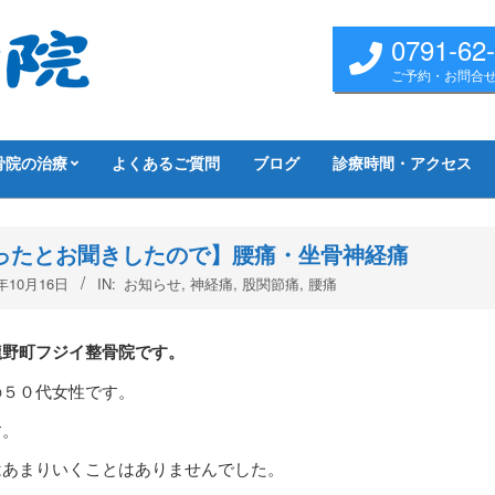
0791-62
ご予約・お問合
骨院の治療
よくあるご質問
ブログ
診療時間・アクセス
ったとお聞きしたので】腰痛・坐骨神経痛
7年10月16日
IN:
お知らせ
,
神経痛
,
股関節痛
,
腰痛
龍野町フジイ整骨院です。
の５０代女性です。
す。
はあまりいくことはありませんでした。