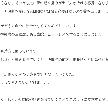
多くなり、そのうち足に痺れ感や痛みが出て力が抜ける感覚になり
うと診断を受けるもMRIなどは撮る必要はないので薬を出しまし
すがどうも自分には合わなくてやめてしまいます。
骨神経痛の治療歴がある当院がヒットし来院することにしました。
張も片方に偏っています。
少し細かく動きを見ていくと、股関節の前方、腸腰筋などに緊張が
かに歩き方がかわり歩きやすくなっていました。
たようで喜んでいただけました。
なく、しっかり関節や筋肉を診ていくことでこのように改善する例