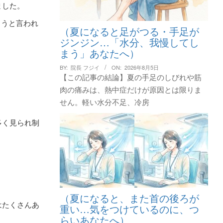
ました。
ょうと言われ
（夏になると足がつる・手足が
ジンジン…「水分、我慢してし
まう」あなたへ）
BY:
院長 フジイ
ON:
2026年8月5日
【この記事の結論】夏の手足のしびれや筋
肉の痛みは、熱中症だけが原因とは限りま
せん。軽い水分不足、冷房
多く見られ制
（夏になると、また首の後ろが
はたくさんあ
重い…気をつけているのに、つ
らいあなたへ）