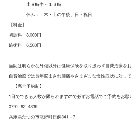
土８時半～１３時
休み： 木・土の午後、日・祝日
【料金】
初診料
8,000
円
施術料
6,500
円
当院は明らかな外傷以外は健康保険を取り扱わず自費治療を
自費治療では長年悩まされ腰痛やさまざまな慢性症状に対し
【完全予約制】
1
日でできる人数が限られますので必ずお電話でご予約をお願
0791−62−4339
兵庫県たつの市龍野町日飼341－7