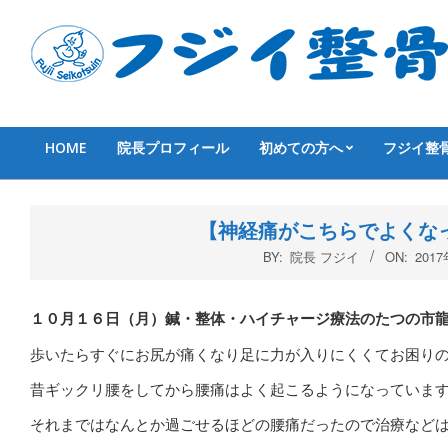
Skip
to
content
HOME
院長プロフィール
初めての方へ
フジイ整
Primary
Navigation
Menu
【神経痛がこちらでよくな
BY:
院長 フジイ
ON:
201
１０月１６
日（月
）鍼・整体・ハイチャージ療法のたつの市
歩いたらすぐにお尻が痛くなり足に力が入りにくくてお困り
昔ギックリ腰をしてから腰痛はよく起こるようになっていま
それまではなんとか過ごせるほどの腰痛だったので治療など