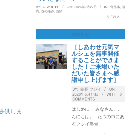
BY:
AI-WRITER
ON:
2026年7月27日
IN:
背部痛
,
頭
痛
,
首の痛み
,
首痛
VIEW ALL
お知らせ
［しあわせ元気マ
ルシェを無事開催
することができま
した！ご来場いた
だいた皆さまへ感
謝申し上げます］
BY:
院長 フジイ
ON:
2026年5月14日
WITH:
0
COMMENTS
】
はじめに みなさん、こ
提供しま
んにちは。 たつの市にあ
るフジイ整骨