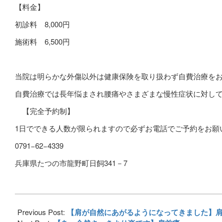
【料金】
初診料
8,000
円
施術料
6,500
円
当院は明らかな外傷以外は健康保険を取り扱わず自費治療を
自費治療では長年悩まされ腰痛やさまざまな慢性症状に対し
【完全予約制】
1
日でできる人数が限られますので必ずお電話でご予約をお願
0791−62−4339
兵庫県たつの市龍野町日飼341－7
2017-
04-
Previous Post:
【肩が自然にあがるようになってきました】
20