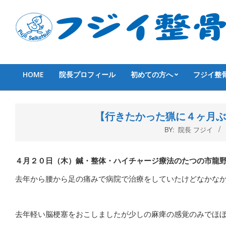
Skip
to
content
HOME
院長プロフィール
初めての方へ
フジイ整
Primary
Navigation
Menu
【行きたかった猟に４ヶ月ぶ
BY:
院長 フジイ
４月２０
日（木
）鍼・整体・ハイチャージ療法のたつの市龍
去年から腰から足の痛みで病院で治療をしていたけどなかな
去年軽い脳梗塞をおこしましたが少しの麻痺の感覚のみでほ