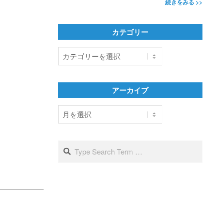
続きをみる >>
カテゴリー
カ
テ
ゴ
リ
アーカイブ
ー
ア
ー
カ
イ
Search
ブ