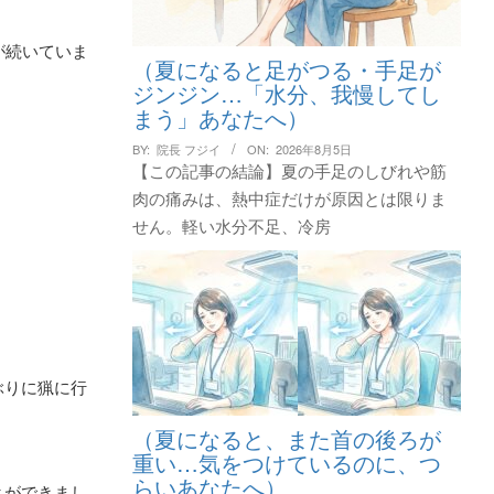
が続いていま
（夏になると足がつる・手足が
ジンジン…「水分、我慢してし
まう」あなたへ）
BY:
院長 フジイ
ON:
2026年8月5日
【この記事の結論】夏の手足のしびれや筋
肉の痛みは、熱中症だけが原因とは限りま
せん。軽い水分不足、冷房
ぶりに猟に行
（夏になると、また首の後ろが
重い…気をつけているのに、つ
らいあなたへ）
とができまし