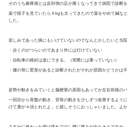
そのうち麻痺側とは反対側の足が痛くなってきて病院で診断
薬で様子を見ていたら６kgも太ってきたので薬をやめて鍼な
した。
楽しみであった猟にもいけていないのでなんとかしたいと当
・歩くのがつらいのであまり外には行けていない
・自転車の格好は楽にできる。（実際には乗っていない）
・腰の骨に変形があると診断されたがそれが原因かどうかは
姿勢や動きをみていくと脳梗塞の原因もあってか左右前後の
一回目から骨盤の動き、背骨の動きを少しずつ改善するよう
けて鹿が４頭とれたよ」と嬉しそうにおっしゃいました。よかっ
さすがに終わった後は疲れで少し腰に痛みが出たそうですが