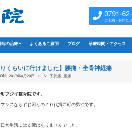
0791-62
ご予約・お問合
骨院の治療
よくあるご質問
ブログ
診療時間・アクセス
りくらいに行けました】腰痛・坐骨神経痛
ON:
2017年4月20日
IN:
下肢痛
,
腰痛
野町フジイ整骨院です。
かマシにならずお困りの７０代揖西町の男性です。
ぼ日常生活には支障はありませんでした。