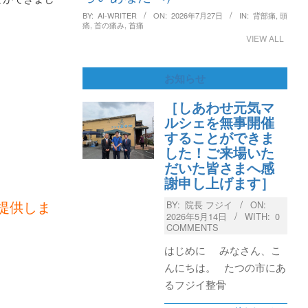
BY:
AI-WRITER
ON:
2026年7月27日
IN:
背部痛
,
頭
痛
,
首の痛み
,
首痛
VIEW ALL
お知らせ
［しあわせ元気マ
ルシェを無事開催
することができま
した！ご来場いた
だいた皆さまへ感
謝申し上げます］
】
提供しま
BY:
院長 フジイ
ON:
2026年5月14日
WITH:
0
COMMENTS
はじめに みなさん、こ
んにちは。 たつの市にあ
るフジイ整骨