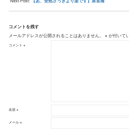
Next Post:
【あ、全然さっきより楽です】肩首痛
コメントを残す
メールアドレスが公開されることはありません。
※
が付いて
コメント
※
名前
※
メール
※