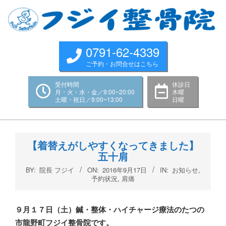
Skip
to
content
0791-62-4339
ご予約・お問合せはこちら
受付時間
休診日
月・火・水・金／9:00~20:00
木曜
土曜・祝日／9:00~13:00
日曜
Primary
Navigation
【着替えがしやすくなってきました】
Menu
五十肩
BY:
院長 フジイ
ON:
2016年9月17日
IN:
お知らせ
,
予約状況
,
肩痛
９月１７
日（土）鍼・整体・ハイチャージ療法のたつの
市龍野町フジイ整骨院です。