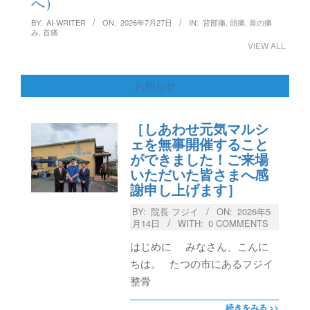
へ）
BY:
AI-WRITER
ON:
2026年7月27日
IN:
背部痛
,
頭痛
,
首の痛
み
,
首痛
VIEW ALL
お知らせ
［しあわせ元気マルシ
ェを無事開催すること
ができました！ご来場
いただいた皆さまへ感
謝申し上げます］
BY:
院長 フジイ
ON:
2026年5
月14日
WITH:
0 COMMENTS
はじめに みなさん、こんに
ちは。 たつの市にあるフジイ
整骨
続きをみる >>