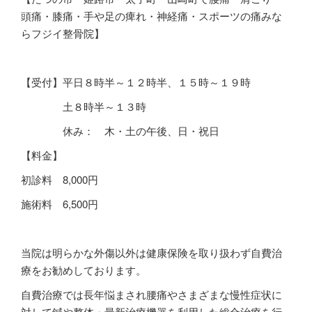
頭痛・膝痛・手や足の痺れ・神経痛・スポーツの痛みな
らフジイ整骨院】
【受付】平日８時半～１２時半、１５時～１９時
土８時半～１３時
休み： 木・土の午後、日・祝日
【料金】
初診料
8,000
円
施術料
6,500
円
当院は明らかな外傷以外は健康保険を取り扱わず自費治
療をお勧めしております。
自費治療では長年悩まされ腰痛やさまざまな慢性症状に
対して鍼や整体・最新治療機器を利用した総合治療を行