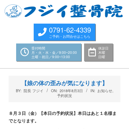
Skip
to
content
0791-62-4339
ご予約・お問合せはこちら
受付時間
休診日
月・火・水・金／9:00~20:00
木曜
土曜・祝日／9:00~13:00
日曜
Primary
Navigation
【娘の体の歪みが気になります】
Menu
BY:
院長 フジイ
ON:
2018年8月3日
IN:
お知らせ
,
予約状況
８月３日（金
）
【本日の予約状況】本日はあと１名様ま
でとなります。