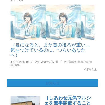
（夏になると、また首の後ろが重い…
気をつけているのに、つらいあなた
へ）
BY:
AI-WRITER
ON:
2026年7月27日
IN:
背部痛
,
頭痛
,
首の痛
み
,
首痛
VIEW ALL
お知らせ
［しあわせ元気マルシ
ェを無事開催すること