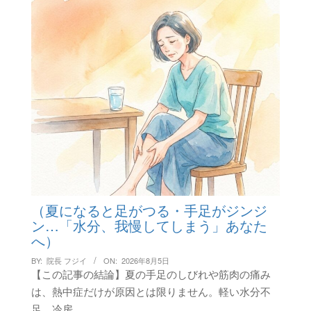
（夏になると足がつる・手足がジンジ
ン…「水分、我慢してしまう」あなた
へ）
BY:
院長 フジイ
ON:
2026年8月5日
【この記事の結論】夏の手足のしびれや筋肉の痛み
は、熱中症だけが原因とは限りません。軽い水分不
足、冷房