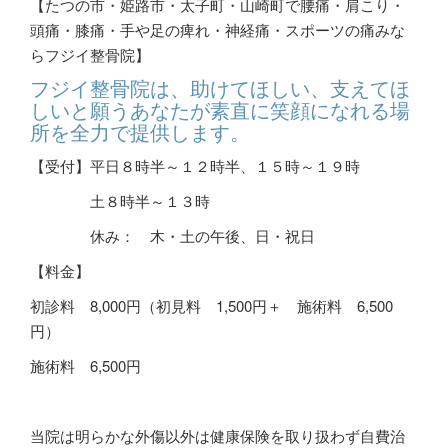
【たつの市・姫路市・太子町・山崎町で腰痛・肩こり・
頭痛・膝痛・手や足の痺れ・神経痛・スポーツの痛みな
らフジイ整骨院】
フジイ整骨院は、助けてほしい、支えてほ
しいと願うあなたが素直に笑顔になれる場
所を全力で提供します。
【受付】平日８時半～１２時半、１５時～１９時
土８時半～１３時
休み： 木・土の午後、日・祝日
【料金】
初診料
8,000
円（初見料 1,500円＋ 施術料 6,500
円）
施術料
6,500
円
当院は明らかな外傷以外は健康保険を取り扱わず自費治