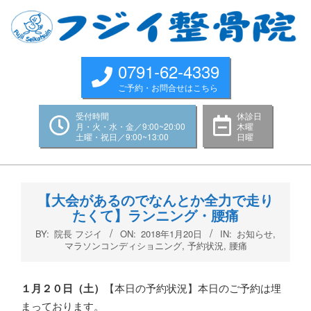
Skip
to
content
0791-62-4339
ご予約・お問合せはこちら
受付時間
休診日
月・火・水・金／9:00~20:00
木曜
土曜・祝日／9:00~13:00
日曜
Primary
Navigation
【大会があるのでなんとか全力で走り
Menu
たくて】ランニング・腰痛
BY:
院長 フジイ
ON:
2018年1月20日
IN:
お知らせ
,
マラソンコンディショニング
,
予約状況
,
腰痛
１月２０
日（土
）
【本日の予約状況】本日のご予約は埋
まっております。