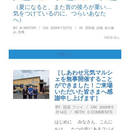
（夏になると、また首の後ろが重い…
気をつけているのに、つらいあなた
へ）
BY:
AI-WRITER
ON:
2026年7月27日
IN:
背部痛
,
頭痛
,
首の痛
み
,
首痛
VIEW ALL
お知らせ
［しあわせ元気マルシ
ェを無事開催すること
ができました！ご来場
いただいた皆さまへ感
謝申し上げます］
BY:
院長 フジイ
ON:
2026年5
月14日
WITH:
0 COMMENTS
はじめに みなさん、こんに
ちは。 たつの市にあるフジイ