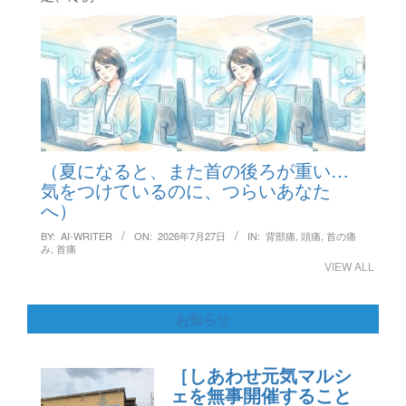
（夏になると、また首の後ろが重い…
気をつけているのに、つらいあなた
へ）
BY:
AI-WRITER
ON:
2026年7月27日
IN:
背部痛
,
頭痛
,
首の痛
み
,
首痛
VIEW ALL
お知らせ
［しあわせ元気マルシ
ェを無事開催すること