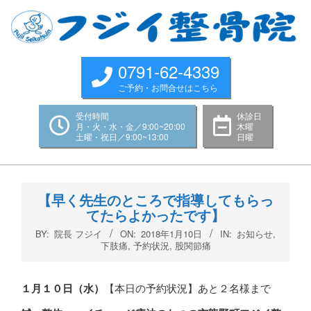
Skip
to
content
0791-62-4339
ご予約・お問合せはこちら
受付時間
休診日
月・火・水・金／9:00~20:00
木曜
土曜・祝日／9:00~13:00
日曜
Primary
Navigation
【早く先生のところで指導してもらっ
Menu
てたらよかったです】
BY:
院長 フジイ
ON:
2018年1月10日
IN:
お知らせ
,
下肢痛
,
予約状況
,
股関節痛
１月１０
日（水
）
【本日の予約状況】あと２名様まで