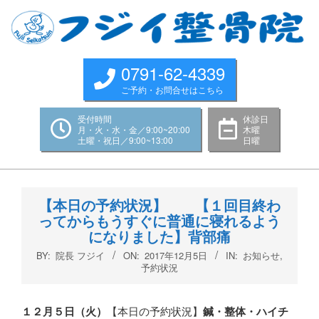
Skip
to
content
0791-62-4339
ご予約・お問合せはこちら
受付時間
休診日
月・火・水・金／9:00~20:00
木曜
土曜・祝日／9:00~13:00
日曜
Primary
Navigation
【本日の予約状況】 【１回目終わ
Menu
ってからもうすぐに普通に寝れるよう
になりました】背部痛
BY:
院長 フジイ
ON:
2017年12月5日
IN:
お知らせ
,
予約状況
１２月５
日（火
）
【本日の予約状況】
鍼・整体・ハイチ