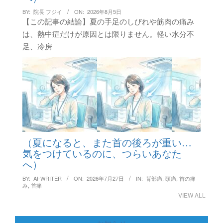
BY:
院長 フジイ
ON:
2026年8月5日
【この記事の結論】夏の手足のしびれや筋肉の痛み
は、熱中症だけが原因とは限りません。軽い水分不
足、冷房
（夏になると、また首の後ろが重い…
気をつけているのに、つらいあなた
へ）
BY:
AI-WRITER
ON:
2026年7月27日
IN:
背部痛
,
頭痛
,
首の痛
み
,
首痛
VIEW ALL