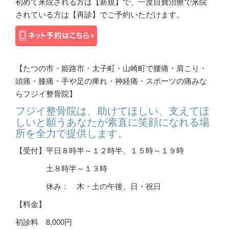
初めて来院される方は【新規】で、一度自費治療で来院
されている方は【再診】でご予約いただけます。
【たつの市・姫路市・太子町・山崎町で腰痛・肩こり・
頭痛・膝痛・手や足の痺れ・神経痛・スポーツの痛みな
らフジイ整骨院】
フジイ整骨院は、助けてほしい、支えてほ
しいと願うあなたが素直に笑顔になれる場
所を全力で提供します。
【受付】平日８時半～１２時半、１５時～１９時
土８時半～１３時
休み： 木・土の午後、日・祝日
【料金】
初診料
8,000
円