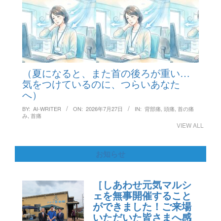
（夏になると、また首の後ろが重い…
気をつけているのに、つらいあなた
へ）
BY:
AI-WRITER
ON:
2026年7月27日
IN:
背部痛
,
頭痛
,
首の痛
み
,
首痛
VIEW ALL
お知らせ
［しあわせ元気マルシ
ェを無事開催すること
ができました！ご来場
いただいた皆さまへ感