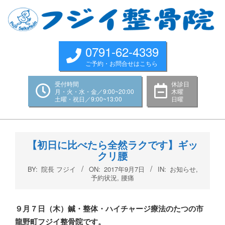
Skip
to
content
0791-62-4339
ご予約・お問合せはこちら
受付時間
休診日
月・火・水・金／9:00~20:00
木曜
土曜・祝日／9:00~13:00
日曜
Primary
Navigation
【初日に比べたら全然ラクです】ギッ
Menu
クリ腰
BY:
院長 フジイ
ON:
2017年9月7日
IN:
お知らせ
,
予約状況
,
腰痛
９月７
日（木
）鍼・整体・ハイチャージ療法のたつの市
龍野町フジイ整骨院です。