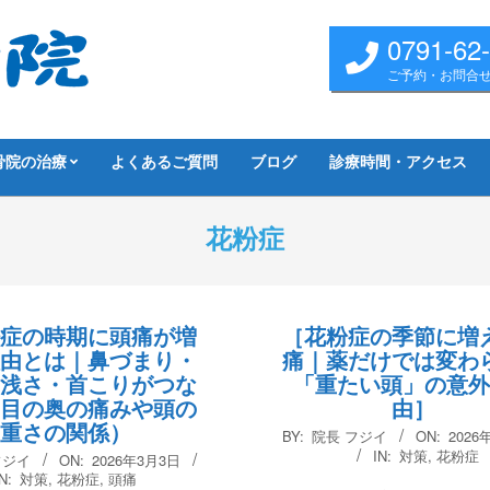
0791-62
ご予約・お問合
骨院の治療
よくあるご質問
ブログ
診療時間・アクセス
花粉症
症の時期に頭痛が増
［花粉症の季節に増
由とは｜鼻づまり・
痛｜薬だけでは変わ
浅さ・首こりがつな
「重たい頭」の意
目の奥の痛みや頭の
由］
重さの関係）
2026-
BY:
院長 フジイ
ON:
2026
02-
IN:
対策
,
花粉症
フジイ
ON:
2026年3月3日
25
N:
対策
,
花粉症
,
頭痛