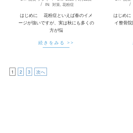
09-
03-
IN:
対策
,
花粉症
22
20
はじめに 花粉症といえば春のイメ
はじめに
ージが強いですが、実は秋にも多くの
イ整骨院
方が悩
続きをみる >>
投
1
2
3
次へ
稿
の
ペ
ー
ジ
送
り