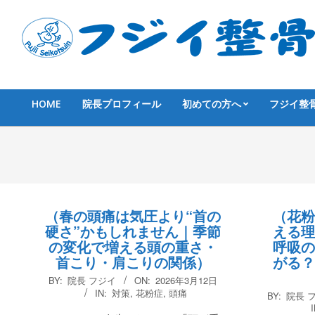
Skip
to
content
HOME
院長プロフィール
初めての方へ
フジイ整
Primary
Navigation
Menu
（春の頭痛は気圧より“首の
（花粉
硬さ”かもしれません｜季節
える理
の変化で増える頭の重さ・
呼吸の
首こり・肩こりの関係）
がる？
2026-
BY:
院長 フジイ
ON:
2026年3月12日
03-
2026-
IN:
対策
,
花粉症
,
頭痛
BY:
院長 
12
03-
I