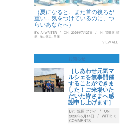
（夏になると、また首の後ろが
重い…気をつけているのに、つ
らいあなたへ）
BY:
AI-WRITER
ON:
2026年7月27日
IN:
背部痛
,
頭
痛
,
首の痛み
,
首痛
VIEW ALL
お知らせ
［しあわせ元気マ
ルシェを無事開催
することができま
した！ご来場いた
だいた皆さまへ感
謝申し上げます］
BY:
院長 フジイ
ON:
2026年5月14日
WITH:
0
COMMENTS