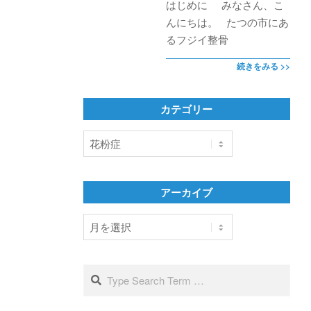
はじめに みなさん、こ
んにちは。 たつの市にあ
るフジイ整骨
続きをみる >>
カテゴリー
カ
テ
ゴ
リ
アーカイブ
ー
ア
ー
カ
イ
Search
ブ