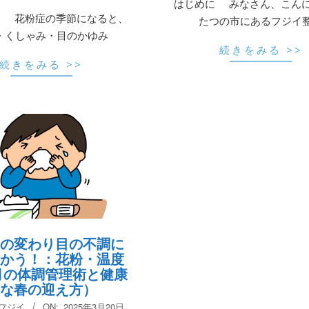
はじめに みなさん、こん
 花粉症の季節になると、
たつの市にあるフジイ
・くしゃみ・目のかゆみ
続きをみる >>
続きをみる >>
の変わり目の不調に
かう！：花粉・温度
月の体調管理術と健康
な春の迎え方）
 フジイ
ON:
2025年3月20日