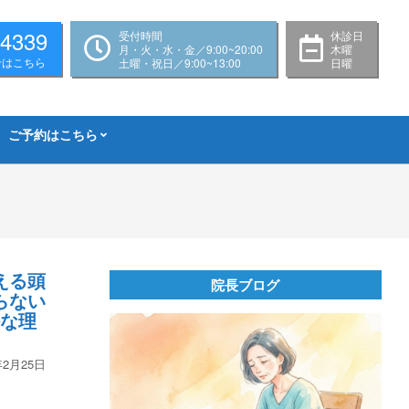
-4339
受付時間
休診日
月・火・水・金／9:00~20:00
木曜
せはこちら
土曜・祝日／9:00~13:00
日曜
ご予約はこちら
える頭
院長ブログ
らない
外な理
年2月25日