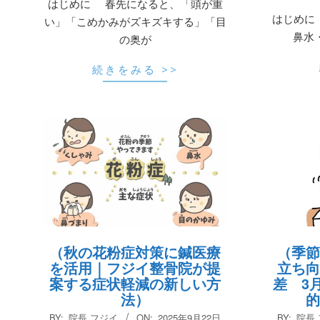
はじめに 春先になると、「頭が重
03
はじめに
い」「こめかみがズキズキする」「目
鼻水
の奥が
続きをみる >>
（秋の花粉症対策に鍼医療
（季節
を活用｜フジイ整骨院が提
立ち向
案する症状軽減の新しい方
差 3
法）
的
2025-
2025-
BY:
院長 フジイ
ON:
2025年9月22日
BY:
院長