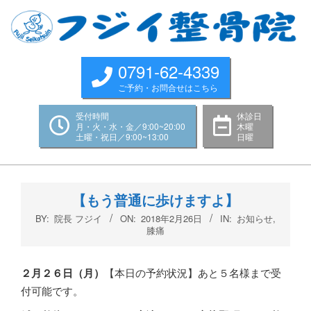
Skip
to
content
0791-62-4339
ご予約・お問合せはこちら
受付時間
休診日
月・火・水・金／9:00~20:00
木曜
土曜・祝日／9:00~13:00
日曜
Primary
Navigation
【もう普通に歩けますよ】
Menu
BY:
院長 フジイ
ON:
2018年2月26日
IN:
お知らせ
,
膝痛
２月２６
日（月
）
【本日の予約状況】あと５名様まで受
付可能です。