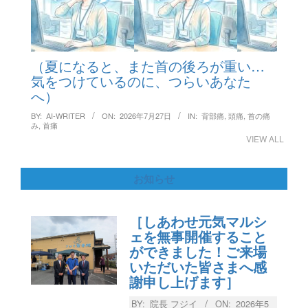
（夏になると、また首の後ろが重い…
気をつけているのに、つらいあなた
へ）
BY:
AI-WRITER
ON:
2026年7月27日
IN:
背部痛
,
頭痛
,
首の痛
み
,
首痛
VIEW ALL
お知らせ
［しあわせ元気マルシ
ェを無事開催すること
ができました！ご来場
いただいた皆さまへ感
謝申し上げます］
BY:
院長 フジイ
ON:
2026年5