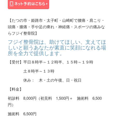
【たつの市・姫路市・太子町・山崎町で腰痛・肩こり・
頭痛・膝痛・手や足の痺れ・神経痛・スポーツの痛みな
らフジイ整骨院】
フジイ整骨院は、助けてほしい、支えてほ
しいと願うあなたが素直に笑顔になれる場
所を全力で提供します。
【受付】平日８時半～１２時半、１５時～１９時
土８時半～１３時
休み： 木・土の午後、日・祝日
【料金】
初診料
8,000
円（初見料 1,500円＋ 施術料 6,500
円）
施術料
6,500
円