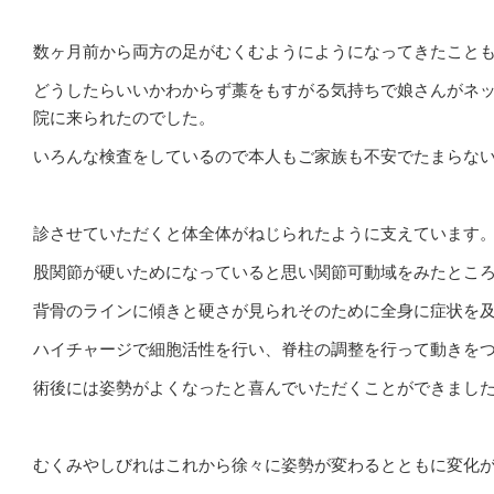
数ヶ月前から両方の足がむくむようにようになってきたこと
どうしたらいいかわからず藁をもすがる気持ちで娘さんがネ
院に来られたのでした。
いろんな検査をしているので本人もご家族も不安でたまらな
診させていただくと体全体がねじられたように支えています
股関節が硬いためになっていると思い関節可動域をみたとこ
背骨のラインに傾きと硬さが見られそのために全身に症状を
ハイチャージで細胞活性を行い、脊柱の調整を行って動きを
術後には姿勢がよくなったと喜んでいただくことができまし
むくみやしびれはこれから徐々に姿勢が変わるとともに変化