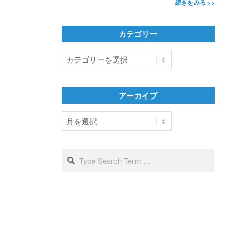
続きをみる >>
カテゴリー
カ
テ
ゴ
リ
アーカイブ
ー
ア
ー
カ
イ
Search
ブ