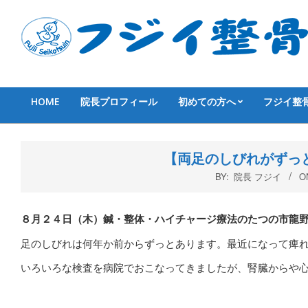
Skip
to
content
HOME
院長プロフィール
初めての方へ
フジイ整
Primary
Navigation
Menu
【両足のしびれがずっ
BY:
院長 フジイ
O
８月２４
日（木
）鍼・整体・ハイチャージ療法のたつの市龍
足のしびれは何年か前からずっとあります。最近になって痺
いろいろな検査を病院でおこなってきましたが、腎臓からや