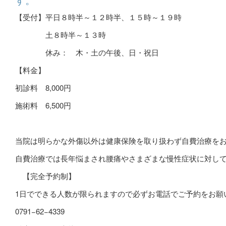
【受付】平日８時半～１２時半、１５時～１９時
土８時半～１３時
休み： 木・土の午後、日・祝日
【料金】
初診料
8,000
円
施術料
6,500
円
当院は明らかな外傷以外は健康保険を取り扱わず自費治療を
自費治療では長年悩まされ腰痛やさまざまな慢性症状に対し
【完全予約制】
1
日でできる人数が限られますので必ずお電話でご予約をお願
0791−62−4339