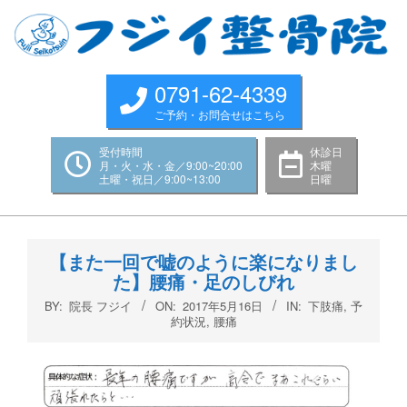
Skip
to
content
0791-62-4339
ご予約・お問合せはこちら
受付時間
休診日
月・火・水・金／9:00~20:00
木曜
土曜・祝日／9:00~13:00
日曜
Primary
Navigation
【また一回で嘘のように楽になりまし
Menu
た】腰痛・足のしびれ
BY:
院長 フジイ
ON:
2017年5月16日
IN:
下肢痛
,
予
約状況
,
腰痛