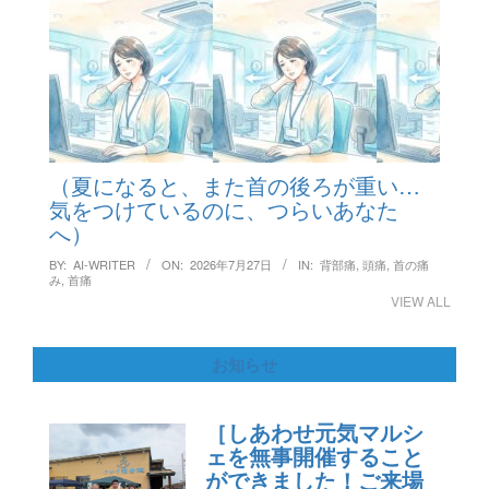
（夏になると、また首の後ろが重い…
気をつけているのに、つらいあなた
へ）
BY:
AI-WRITER
ON:
2026年7月27日
IN:
背部痛
,
頭痛
,
首の痛
み
,
首痛
VIEW ALL
お知らせ
［しあわせ元気マルシ
ェを無事開催すること
ができました！ご来場