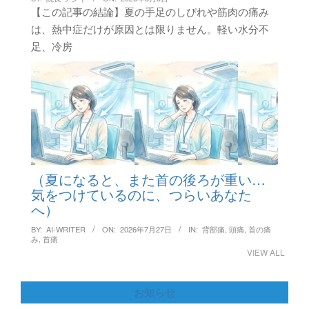
【この記事の結論】夏の手足のしびれや筋肉の痛み
は、熱中症だけが原因とは限りません。軽い水分不
足、冷房
（夏になると、また首の後ろが重い…
気をつけているのに、つらいあなた
へ）
BY:
AI-WRITER
ON:
2026年7月27日
IN:
背部痛
,
頭痛
,
首の痛
み
,
首痛
VIEW ALL
お知らせ