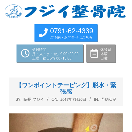
Skip
to
content
0791-62-4339
ご予約・お問合せはこちら
受付時間
休診日
月・火・水・金／9:00~20:00
木曜
土曜・祝日／9:00~13:00
日曜
Primary
Navigation
【ワンポイントテーピング】脱水・緊
Menu
張感
BY:
院長 フジイ
ON:
2017年7月26日
IN:
予約状況