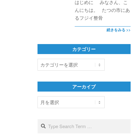
はじめに みなさん、こ
んにちは。 たつの市にあ
るフジイ整骨
続きをみる >>
カテゴリー
カ
テ
ゴ
リ
アーカイブ
ー
ア
ー
カ
イ
Search
ブ