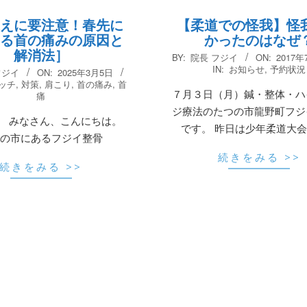
えに要注意！春先に
【柔道での怪我】怪
る首の痛みの原因と
かったのはなぜ
解消法］
2017-
BY:
院長 フジイ
ON:
2017年
07-
IN:
お知らせ
,
予約状況
フジイ
ON:
2025年3月5日
03
ッチ
,
対策
,
肩こり
,
首の痛み
,
首
７月３日（月）鍼・整体・ハ
痛
ジ療法のたつの市龍野町フジ
 みなさん、こんにちは。
です。 昨日は少年柔道大
の市にあるフジイ整骨
続きをみる >>
続きをみる >>