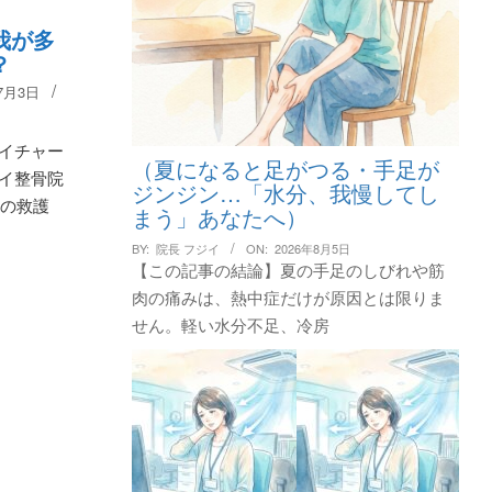
我が多
？
7月3日
イチャー
（夏になると足がつる・手足が
イ整骨院
ジンジン…「水分、我慢してし
会の救護
まう」あなたへ）
BY:
院長 フジイ
ON:
2026年8月5日
【この記事の結論】夏の手足のしびれや筋
肉の痛みは、熱中症だけが原因とは限りま
せん。軽い水分不足、冷房