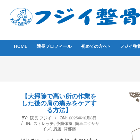
Skip
to
content
HOME
院長プロフィール
初めての方へ
フジイ整
Primary
Navigation
Menu
【大掃除で高い所の作業を
した後の肩の痛みをケアす
る方法】
2025-
BY:
院長 フジイ
ON:
2025年12月8日
12-
IN:
ストレッチ
,
予防体操
,
簡単エクササ
イズ
,
肩痛
,
背部痛
08
はじめに こんにちは。たつの市フ