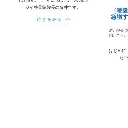
ジイ整骨院院長の藤井です。
［寝違
急増す
続きをみる >>
2025-
BY:
院長 
03-
IN:
ストレ
05
はじめに
たつ